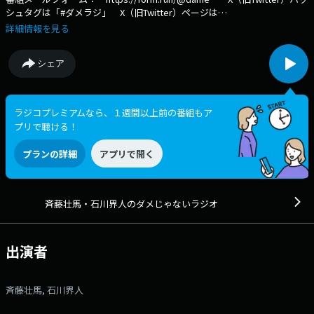
シュタグは「#ダメラジ」 X（旧Twitter）ページは
「https://x.com/dameradi」 ＜イベント情報＞ 【斉藤壮馬・石
詳細情報を見る
川界人のダメじゃないラジオ 俺らラジオがしたいです】 ■公演日時：
2025年10月12日（日） ■出演：斉藤壮馬、石川界人、小野大輔（ゲス
シェア
ト）、羽多野渉（ゲスト）
https://www.joqr.co.jp/lp/dame/event2025/ 斉藤壮馬・石川界人の2
人がお送りする、聞いているあなたを”ダメにしちゃう…”かもしれないラ
ジオ、それがダメラジです。 二人の普段のトークをほぼ実寸大（？）
ラジコプレミアムなら、１週間以上前の番組もア
でおとどけしちゃうラジオ番組。 仲良し二人でしゃべってると、ちょっ
プリで聴ける！
と ” ダメ ” なことばかり話しちゃいそうなので、ぜひ皆さんのメールで支
えてくださいね！ コーナー紹介 ダメ安箱 リスナーさん自身や、リ
プランの詳細
アプリで開く
スナーさんの周りのダメな人の行動などを報告してもらい、二人でトーク
を広げていきます。そもそも許せるか許せないか、もしくはいい対処法が
あるのか… 性格が大きく違う二人で考えていきます。ぜひ、皆さまの周
りのダメな行動をお送りください！ 壮馬君・界人君聞いてくださ
斉藤壮馬・石川界人のダメじゃないラジオ
い。 リスナーさんから自分が最近はまっていることなどを送ってもら
い、二人にお勧めしてもらいます。はまるとそれを極めようとしがちな二
人が、興味を持つような新たな世界のメール、お待ちしています。 ダ
出演者
メラジ写真館 公式サイトを盛り上げたいので、皆さんから写真のアイデ
アを募集します。これぞというものを１枚とって公式サイトにアップしま
す。見てみたいポーズや、○○をしているときの写真というテーマをお待
斉藤壮馬, 石川界人
ちしています。 今週のダ名言 皆さんの身の回りの人や、偉人が言っ
ていた、一見ちょっとダメそうな言葉なんだけど、実は奥が深い・・よう