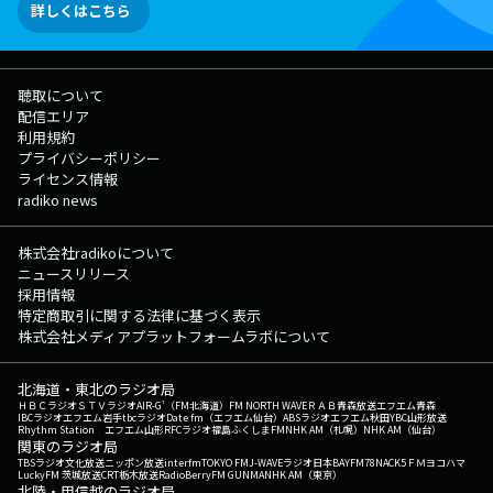
詳しくはこちら
聴取について
配信エリア
利用規約
プライバシーポリシー
ライセンス情報
radiko news
株式会社radikoについて
ニュースリリース
採用情報
特定商取引に関する法律に基づく表示
株式会社メディアプラットフォームラボについて
北海道・東北のラジオ局
ＨＢＣラジオ
ＳＴＶラジオ
AIR-G'（FM北海道）
FM NORTH WAVE
ＲＡＢ青森放送
エフエム青森
IBCラジオ
エフエム岩手
tbcラジオ
Date fm（エフエム仙台）
ABSラジオ
エフエム秋田
YBC山形放送
Rhythm Station エフエム山形
RFCラジオ福島
ふくしまFM
NHK AM（札幌）
NHK AM（仙台）
関東のラジオ局
TBSラジオ
文化放送
ニッポン放送
interfm
TOKYO FM
J-WAVE
ラジオ日本
BAYFM78
NACK5
ＦＭヨコハマ
LuckyFM 茨城放送
CRT栃木放送
RadioBerry
FM GUNMA
NHK AM（東京）
北陸・甲信越のラジオ局