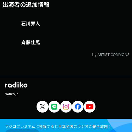
な気がする感じのいろいろな名言をご紹介していくコーナー。皆さんから
出演者の追加情報
も「ダ名言」募集します。偉人のものから、身の回りの人のものまで、あ
なたの中のダ名言を送ってください。 ダメクエスチョン リスナーさ
んからいただいた２択の質問に『どちらの方が嫌か・自分的にはダメか』
石川界人
を2人それぞれの意見を出していく究極のクエスチョンコーナーで
す。 普通。 リスナーのあなたが生活の中で感じた『普通に大事な
事』をみんなで改めて認識していくコーナーです。 こいつら言ってま
した いろんなことを言いっぱなしで放置するという、無責任極まりない
斉藤壮馬
パーソナリティである斉藤壮馬と石川界人。 そんな二人が有言不実行の
ままにしている様々なタスクを、二人より番組のことを覚えているであろ
by ARTIST COMMONS
うリスナーの皆さんに、公開でチクってもらうコーナーです。 有限不実
行な物の数々、DJCDやアーカイブを聞いて送って下さいね。お待ちして
います。 ダメラジの次の企画を決めるのは、あなたのチクリメールかも
知れません。 っすね～ 石川界人が、先輩相手にとっさに出ちゃう謎
の口癖にちなんで、石川界人がいろんなパターンの「っすね～」をニュア
ンスを込めて披露。 それを斉藤壮馬が、日本語に翻訳するというクイズ
コーナーです。 『○○すね』で終るお題メールお待ちしていま
radiko.jp
す。 文化放送公式X（旧Twitter）アカウントは「@joqrpr」 文化
放送公式X（旧Twitter）ハッシュタグは「#文化放送」 文化放送公式
facebookページは 「https://www.facebook.com/1134joqr」 文化放
送公式LINEは「@joqr_916」
ラジコプレミアムに登録すると日本全国のラジオが聴き放題！