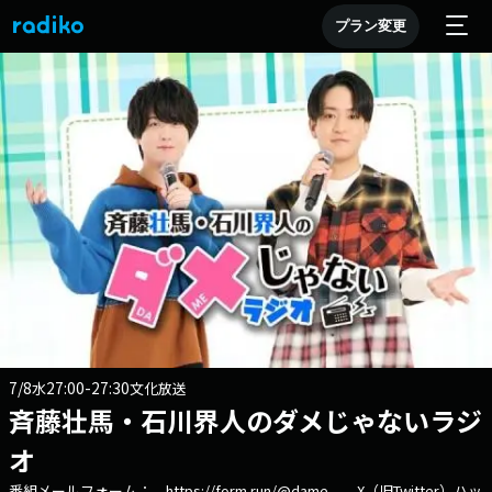
プラン変更
7/8
27:00-27:30
水
文化放送
斉藤壮馬・石川界人のダメじゃないラジ
オ
番組メールフォーム： https://form.run/@dame X（旧Twitter）ハッ