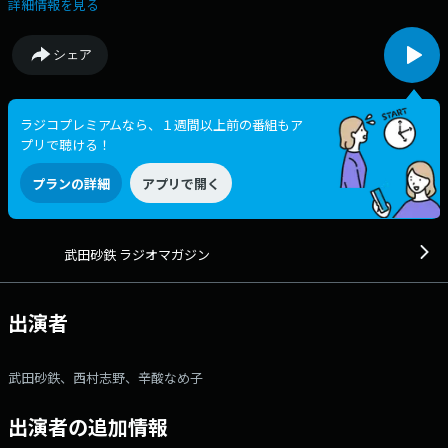
ムニスト） 大事なことから大事じゃなさそうなことまで。 ライタ
詳細情報を見る
ー武田砂鉄が"あなたの耳の渇きを潤す"生放送 X：rm_joqr Xハッシ
ュタグ： #ラジオマガジン メール：rm@joqr.net 番組メールフォー
シェア
ム： https://form.joqr.co.jp/@rm916 X（旧Twitter）ハッシュタグは
「#ラジオマガジン」 X（旧Twitter）ページは
「https://x.com/rm_joqr」 政治、経済、芸能、カルチャー… 大
事なことから大事じゃなさそうなことまで・・・ライター武田砂鉄が”あ
ラジコプレミアムなら、１週間以上前の番組もア
なたの耳の渇きを潤す”3時間半の生ワイド番組 文化放送公式X（旧
プリで聴ける！
Twitter）アカウントは「@joqrpr」 文化放送公式X（旧Twitter）ハッシ
ュタグは「#文化放送」 文化放送公式facebookページは
プランの詳細
アプリで開く
「https://www.facebook.com/1134joqr」 文化放送公式LINEは
「@joqr_916」
武田砂鉄 ラジオマガジン
出演者
武田砂鉄、西村志野、辛酸なめ子
出演者の追加情報