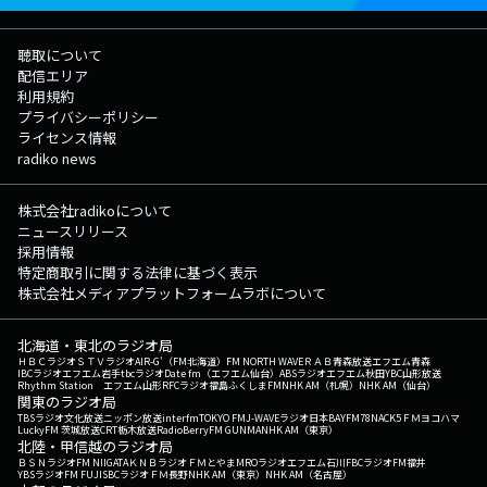
聴取について
配信エリア
利用規約
プライバシーポリシー
ライセンス情報
radiko news
株式会社radikoについて
ニュースリリース
採用情報
特定商取引に関する法律に基づく表示
株式会社メディアプラットフォームラボについて
北海道・東北のラジオ局
ＨＢＣラジオ
ＳＴＶラジオ
AIR-G'（FM北海道）
FM NORTH WAVE
ＲＡＢ青森放送
エフエム青森
IBCラジオ
エフエム岩手
tbcラジオ
Date fm（エフエム仙台）
ABSラジオ
エフエム秋田
YBC山形放送
Rhythm Station エフエム山形
RFCラジオ福島
ふくしまFM
NHK AM（札幌）
NHK AM（仙台）
関東のラジオ局
TBSラジオ
文化放送
ニッポン放送
interfm
TOKYO FM
J-WAVE
ラジオ日本
BAYFM78
NACK5
ＦＭヨコハマ
LuckyFM 茨城放送
CRT栃木放送
RadioBerry
FM GUNMA
NHK AM（東京）
北陸・甲信越のラジオ局
ＢＳＮラジオ
FM NIIGATA
ＫＮＢラジオ
ＦＭとやま
MROラジオ
エフエム石川
FBCラジオ
FM福井
YBSラジオ
FM FUJI
SBCラジオ
ＦＭ長野
NHK AM（東京）
NHK AM（名古屋）