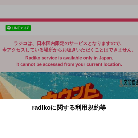
radiko.jp
facebookでシェア
lineでシェア
ラジコは、日本国内限定のサービスとなりますので、
今アクセスしている場所からお聴きいただくことはできません。
Radiko service is available only in Japan.
It cannot be accessed from your current location.
radikoに関する利用規約等