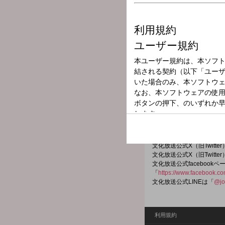
放送局
放送時間
2026年7月9日（
番組名
カウントダウン
「決定！全日本歌謡選抜」
毎回、1970年代～200
文化放送公式X（旧Twitt
文化放送公式X（旧Twitt
文化放送公式facebookペ
「
https://www.facebook.c
文化放送公式LINEは「
@jo
利用規約