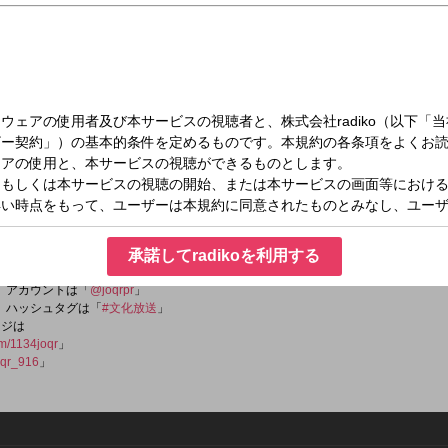
木）17:35～17:50
・サムデイ
や「スーパーカウントダウン５０」など文化放送の財産である音楽番組のランキン
0年代のある日のランキングを紹介していきます。
承諾してradikoを利用する
er）アカウントは「
@joqrpr
」
er）ハッシュタグは「
#文化放送
」
ージは
om/1134joqr
」
qr_916
」