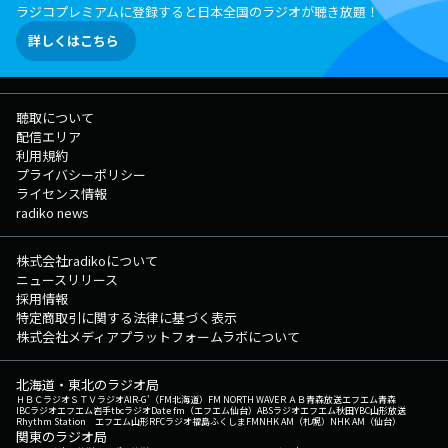
ラジコプレミアムに登録すると日本全国のラジオが聴き放題！
詳しくはこちら
聴取について
配信エリア
利用規約
プライバシーポリシー
ライセンス情報
radiko news
株式会社radikoについて
ニュースリリース
採用情報
特定商取引に関する法律に基づく表示
株式会社メディアプラットフォームラボについて
北海道・東北のラジオ局
ＨＢＣラジオ
ＳＴＶラジオ
AIR-G'（FM北海道）
FM NORTH WAVE
ＲＡＢ青森放送
エフエム青森
IBCラジオ
エフエム岩手
tbcラジオ
Date fm（エフエム仙台）
ABSラジオ
エフエム秋田
YBC山形放送
Rhythm Station エフエム山形
RFCラジオ福島
ふくしまFM
NHK AM（札幌）
NHK AM（仙台）
関東のラジオ局