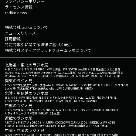
プライバシーポリシー
ライセンス情報
radiko news
株式会社radikoについて
ニュースリリース
採用情報
特定商取引に関する法律に基づく表示
株式会社メディアプラットフォームラボについて
北海道・東北のラジオ局
ＨＢＣラジオ
ＳＴＶラジオ
AIR-G'（FM北海道）
FM NORTH WAVE
ＲＡＢ青森放送
エフエム青森
IBCラジオ
エフエム岩手
tbcラジオ
Date fm（エフエム仙台）
ABSラジオ
エフエム秋田
YBC山形放送
Rhythm Station エフエム山形
RFCラジオ福島
ふくしまFM
NHK AM（札幌）
NHK AM（仙台）
関東のラジオ局
TBSラジオ
文化放送
ニッポン放送
interfm
TOKYO FM
J-WAVE
ラジオ日本
BAYFM78
NACK5
ＦＭヨコハマ
LuckyFM 茨城放送
CRT栃木放送
RadioBerry
FM GUNMA
NHK AM（東京）
北陸・甲信越のラジオ局
ＢＳＮラジオ
FM NIIGATA
ＫＮＢラジオ
ＦＭとやま
MROラジオ
エフエム石川
FBCラジオ
FM福井
YBSラジオ
FM FUJI
SBCラジオ
ＦＭ長野
NHK AM（東京）
NHK AM（名古屋）
中部のラジオ局
CBCラジオ
東海ラジオ
ぎふチャン
ZIP-FM
FM AICHI
ＦＭ ＧＩＦＵ
SBSラジオ
K-MIX SHIZUOKA
レディオキューブ ＦＭ三重
NHK AM（名古屋）
近畿のラジオ局
ABCラジオ
MBSラジオ
OBCラジオ大阪
FM COCOLO
FM802
FM大阪
ラジオ関西
Kiss FM KOBE
e-radio FM滋賀
KBS京都ラジオ
α-STATION FM KYOTO
wbs和歌山放送
NHK AM（大阪）
中国・四国のラジオ局
BSSラジオ
エフエム山陰
ＲＳＫラジオ
ＦＭ岡山
RCCラジオ
広島FM
ＫＲＹ山口放送
エフエム山口