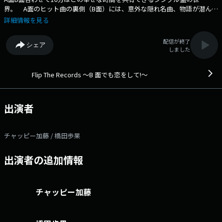
界。 A面のヒット曲の裏側（B面）には、意外な隠れ名曲、物語が潜んで
います。 その曲が生まれたエピソードや、その時代の背景を紐解きな
詳細情報を見る
がら、 それぞれのシングル盤に込められた思いに焦点を当てていきま
す。 番組Webサイト：https://audee.jp/program/show/300003460
配信が終了
シェア
メッセージフォーム：https://form.audee.jp/flip/message
しました
Flip The Records ～B 面でも恋をして!～
出演者
チャッピー加藤 / 橋田歩果
出演者の追加情報
チャッピー加藤