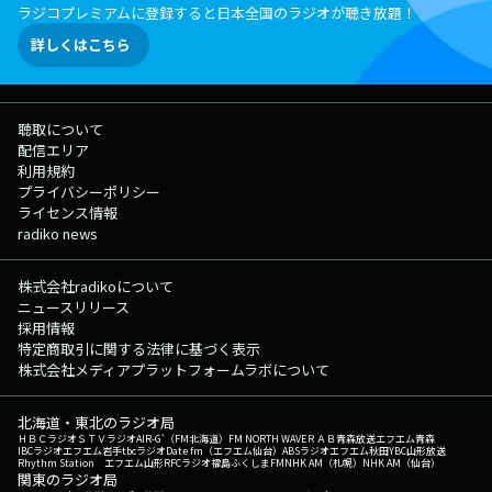
ラジコプレミアムに登録すると日本全国のラジオが聴き放題！
詳しくはこちら
聴取について
配信エリア
利用規約
プライバシーポリシー
ライセンス情報
radiko news
株式会社radikoについて
ニュースリリース
採用情報
特定商取引に関する法律に基づく表示
株式会社メディアプラットフォームラボについて
北海道・東北のラジオ局
ＨＢＣラジオ
ＳＴＶラジオ
AIR-G'（FM北海道）
FM NORTH WAVE
ＲＡＢ青森放送
エフエム青森
IBCラジオ
エフエム岩手
tbcラジオ
Date fm（エフエム仙台）
ABSラジオ
エフエム秋田
YBC山形放送
Rhythm Station エフエム山形
RFCラジオ福島
ふくしまFM
NHK AM（札幌）
NHK AM（仙台）
関東のラジオ局