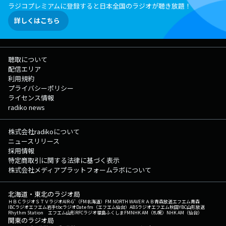
ラジコプレミアムに登録すると日本全国のラジオが聴き放題！
詳しくはこちら
聴取について
配信エリア
利用規約
プライバシーポリシー
ライセンス情報
radiko news
株式会社radikoについて
ニュースリリース
採用情報
特定商取引に関する法律に基づく表示
株式会社メディアプラットフォームラボについて
北海道・東北のラジオ局
ＨＢＣラジオ
ＳＴＶラジオ
AIR-G'（FM北海道）
FM NORTH WAVE
ＲＡＢ青森放送
エフエム青森
IBCラジオ
エフエム岩手
tbcラジオ
Date fm（エフエム仙台）
ABSラジオ
エフエム秋田
YBC山形放送
Rhythm Station エフエム山形
RFCラジオ福島
ふくしまFM
NHK AM（札幌）
NHK AM（仙台）
関東のラジオ局