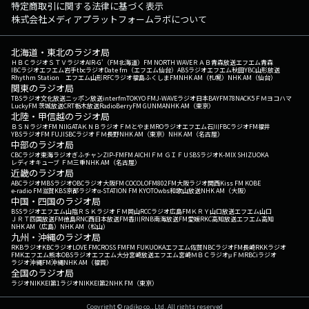
特定商取引に関する法律に基づく表示
株式会社メディアプラットフォームラボについて
北海道・東北のラジオ局
ＨＢＣラジオ
ＳＴＶラジオ
AIR-G'（FM北海道）
FM NORTH WAVE
ＲＡＢ青森放送
エフエム青森
IBCラジオ
エフエム岩手
tbcラジオ
Date fm（エフエム仙台）
ABSラジオ
エフエム秋田
YBC山形放送
Rhythm Station エフエム山形
RFCラジオ福島
ふくしまFM
NHK AM（札幌）
NHK AM（仙台）
関東のラジオ局
TBSラジオ
文化放送
ニッポン放送
interfm
TOKYO FM
J-WAVE
ラジオ日本
BAYFM78
NACK5
ＦＭヨコハマ
LuckyFM 茨城放送
CRT栃木放送
RadioBerry
FM GUNMA
NHK AM（東京）
北陸・甲信越のラジオ局
ＢＳＮラジオ
FM NIIGATA
ＫＮＢラジオ
ＦＭとやま
MROラジオ
エフエム石川
FBCラジオ
FM福井
YBSラジオ
FM FUJI
SBCラジオ
ＦＭ長野
NHK AM（東京）
NHK AM（名古屋）
中部のラジオ局
CBCラジオ
東海ラジオ
ぎふチャン
ZIP-FM
FM AICHI
ＦＭ ＧＩＦＵ
SBSラジオ
K-MIX SHIZUOKA
レディオキューブ ＦＭ三重
NHK AM（名古屋）
近畿のラジオ局
ABCラジオ
MBSラジオ
OBCラジオ大阪
FM COCOLO
FM802
FM大阪
ラジオ関西
Kiss FM KOBE
e-radio FM滋賀
KBS京都ラジオ
α-STATION FM KYOTO
wbs和歌山放送
NHK AM（大阪）
中国・四国のラジオ局
BSSラジオ
エフエム山陰
ＲＳＫラジオ
ＦＭ岡山
RCCラジオ
広島FM
ＫＲＹ山口放送
エフエム山口
ＪＲＴ四国放送
FM徳島
RNC西日本放送
FM香川
RNB南海放送
FM愛媛
RKC高知放送
エフエム高知
NHK AM（広島）
NHK AM（松山）
九州・沖縄のラジオ局
RKBラジオ
KBCラジオ
LOVE FM
CROSS FM
FM FUKUOKA
エフエム佐賀
NBCラジオ
FM長崎
RKKラジオ
FMKエフエム熊本
OBSラジオ
エフエム大分
宮崎放送
エフエム宮崎
ＭＢＣラジオ
μＦＭ
RBCiラジオ
ラジオ沖縄
FM沖縄
NHK AM（福岡）
全国のラジオ局
ラジオNIKKEI第1
ラジオNIKKEI第2
NHK FM（東京）
Copyright © radiko co., Ltd. All rights reserved