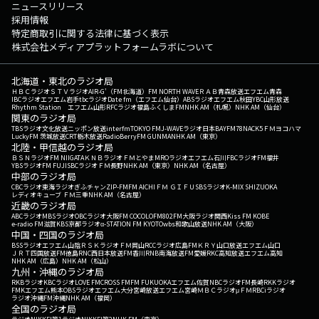
ニュースリリース
採用情報
特定商取引に関する法律に基づく表示
株式会社メディアプラットフォームラボについて
北海道・東北のラジオ局
ＨＢＣラジオ
ＳＴＶラジオ
AIR-G'（FM北海道）
FM NORTH WAVE
ＲＡＢ青森放送
エフエム青森
IBCラジオ
エフエム岩手
tbcラジオ
Date fm（エフエム仙台）
ABSラジオ
エフエム秋田
YBC山形放送
Rhythm Station エフエム山形
RFCラジオ福島
ふくしまFM
NHK AM（札幌）
NHK AM（仙台）
関東のラジオ局
TBSラジオ
文化放送
ニッポン放送
interfm
TOKYO FM
J-WAVE
ラジオ日本
BAYFM78
NACK5
ＦＭヨコハマ
LuckyFM 茨城放送
CRT栃木放送
RadioBerry
FM GUNMA
NHK AM（東京）
北陸・甲信越のラジオ局
ＢＳＮラジオ
FM NIIGATA
ＫＮＢラジオ
ＦＭとやま
MROラジオ
エフエム石川
FBCラジオ
FM福井
YBSラジオ
FM FUJI
SBCラジオ
ＦＭ長野
NHK AM（東京）
NHK AM（名古屋）
中部のラジオ局
CBCラジオ
東海ラジオ
ぎふチャン
ZIP-FM
FM AICHI
ＦＭ ＧＩＦＵ
SBSラジオ
K-MIX SHIZUOKA
レディオキューブ ＦＭ三重
NHK AM（名古屋）
近畿のラジオ局
ABCラジオ
MBSラジオ
OBCラジオ大阪
FM COCOLO
FM802
FM大阪
ラジオ関西
Kiss FM KOBE
e-radio FM滋賀
KBS京都ラジオ
α-STATION FM KYOTO
wbs和歌山放送
NHK AM（大阪）
中国・四国のラジオ局
BSSラジオ
エフエム山陰
ＲＳＫラジオ
ＦＭ岡山
RCCラジオ
広島FM
ＫＲＹ山口放送
エフエム山口
ＪＲＴ四国放送
FM徳島
RNC西日本放送
FM香川
RNB南海放送
FM愛媛
RKC高知放送
エフエム高知
NHK AM（広島）
NHK AM（松山）
九州・沖縄のラジオ局
RKBラジオ
KBCラジオ
LOVE FM
CROSS FM
FM FUKUOKA
エフエム佐賀
NBCラジオ
FM長崎
RKKラジオ
FMKエフエム熊本
OBSラジオ
エフエム大分
宮崎放送
エフエム宮崎
ＭＢＣラジオ
μＦＭ
RBCiラジオ
ラジオ沖縄
FM沖縄
NHK AM（福岡）
全国のラジオ局