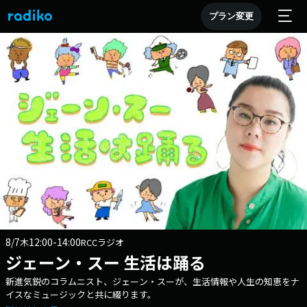
プラン変更
8/7
12:00-14:00
木
RCCラジオ
ジェーン・スー 生活は踊る
新進気鋭のコラムニスト、ジェーン・スーが、生活情報や人生の知恵をナ
イスなミュージックと共に綴ります。