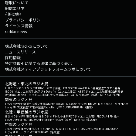
聴取について
配信エリア
利用規約
プライバシーポリシー
ライセンス情報
radiko news
株式会社radikoについて
ニュースリリース
採用情報
特定商取引に関する法律に基づく表示
株式会社メディアプラットフォームラボについて
北海道・東北のラジオ局
ＨＢＣラジオ
ＳＴＶラジオ
AIR-G'（FM北海道）
FM NORTH WAVE
ＲＡＢ青森放送
エフエム青森
IBCラジオ
エフエム岩手
tbcラジオ
Date fm（エフエム仙台）
ABSラジオ
エフエム秋田
YBC山形放送
Rhythm Station エフエム山形
RFCラジオ福島
ふくしまFM
NHK AM（札幌）
NHK AM（仙台）
関東のラジオ局
TBSラジオ
文化放送
ニッポン放送
interfm
TOKYO FM
J-WAVE
ラジオ日本
BAYFM78
NACK5
ＦＭヨコハマ
LuckyFM 茨城放送
CRT栃木放送
RadioBerry
FM GUNMA
NHK AM（東京）
北陸・甲信越のラジオ局
ＢＳＮラジオ
FM NIIGATA
ＫＮＢラジオ
ＦＭとやま
MROラジオ
エフエム石川
FBCラジオ
FM福井
YBSラジオ
FM FUJI
SBCラジオ
ＦＭ長野
NHK AM（東京）
NHK AM（名古屋）
中部のラジオ局
CBCラジオ
東海ラジオ
ぎふチャン
ZIP-FM
FM AICHI
ＦＭ ＧＩＦＵ
SBSラジオ
K-MIX SHIZUOKA
レディオキューブ ＦＭ三重
NHK AM（名古屋）