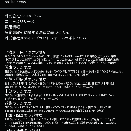
radiko news
株式会社radikoについて
ニュースリリース
採用情報
特定商取引に関する法律に基づく表示
株式会社メディアプラットフォームラボについて
北海道・東北のラジオ局
ＨＢＣラジオ
ＳＴＶラジオ
AIR-G'（FM北海道）
FM NORTH WAVE
ＲＡＢ青森放送
エフエム青森
IBCラジオ
エフエム岩手
tbcラジオ
Date fm（エフエム仙台）
ABSラジオ
エフエム秋田
YBC山形放送
Rhythm Station エフエム山形
RFCラジオ福島
ふくしまFM
NHK AM（札幌）
NHK AM（仙台）
関東のラジオ局
TBSラジオ
文化放送
ニッポン放送
interfm
TOKYO FM
J-WAVE
ラジオ日本
BAYFM78
NACK5
ＦＭヨコハマ
LuckyFM 茨城放送
CRT栃木放送
RadioBerry
FM GUNMA
NHK AM（東京）
北陸・甲信越のラジオ局
ＢＳＮラジオ
FM NIIGATA
ＫＮＢラジオ
ＦＭとやま
MROラジオ
エフエム石川
FBCラジオ
FM福井
YBSラジオ
FM FUJI
SBCラジオ
ＦＭ長野
NHK AM（東京）
NHK AM（名古屋）
中部のラジオ局
CBCラジオ
東海ラジオ
ぎふチャン
ZIP-FM
FM AICHI
ＦＭ ＧＩＦＵ
SBSラジオ
K-MIX SHIZUOKA
レディオキューブ ＦＭ三重
NHK AM（名古屋）
近畿のラジオ局
ABCラジオ
MBSラジオ
OBCラジオ大阪
FM COCOLO
FM802
FM大阪
ラジオ関西
Kiss FM KOBE
e-radio FM滋賀
KBS京都ラジオ
α-STATION FM KYOTO
wbs和歌山放送
NHK AM（大阪）
中国・四国のラジオ局
BSSラジオ
エフエム山陰
ＲＳＫラジオ
ＦＭ岡山
RCCラジオ
広島FM
ＫＲＹ山口放送
エフエム山口
ＪＲＴ四国放送
FM徳島
RNC西日本放送
FM香川
RNB南海放送
FM愛媛
RKC高知放送
エフエム高知
NHK AM（広島）
NHK AM（松山）
九州・沖縄のラジオ局