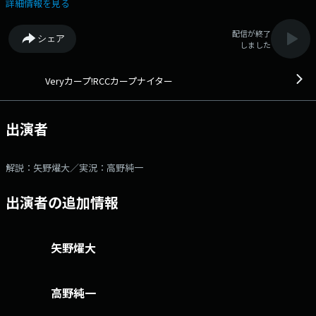
番組は時間変更となる場合があります。 twitter @rccradio twitter
詳細情報を見る
ハッシュタグは「#RCCラジオ」
配信が終了
シェア
しました
Veryカープ!RCCカープナイター
出演者
解説：矢野燿大／実況：高野純一
出演者の追加情報
矢野燿大
高野純一