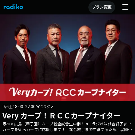
プラン変更
9/6
18:00-22:00
土
RCCラジオ
Very カープ！ＲＣＣカープナイター
阪神×広島（甲子園）カープ戦全試合生中継！RCCラジオは試合終了まで
カープをVeryカープに応援します！ 試合終了まで中継するため、以降の