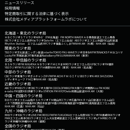
ニュースリリース
採用情報
特定商取引に関する法律に基づく表示
株式会社メディアプラットフォームラボについて
北海道・東北のラジオ局
ＨＢＣラジオ
ＳＴＶラジオ
AIR-G'（FM北海道）
FM NORTH WAVE
ＲＡＢ青森放送
エフエム青森
IBCラジオ
エフエム岩手
tbcラジオ
Date fm（エフエム仙台）
ABSラジオ
エフエム秋田
YBC山形放送
Rhythm Station エフエム山形
RFCラジオ福島
ふくしまFM
NHK AM（札幌）
NHK AM（仙台）
関東のラジオ局
TBSラジオ
文化放送
ニッポン放送
interfm
TOKYO FM
J-WAVE
ラジオ日本
BAYFM78
NACK5
ＦＭヨコハマ
LuckyFM 茨城放送
CRT栃木放送
RadioBerry
FM GUNMA
NHK AM（東京）
北陸・甲信越のラジオ局
ＢＳＮラジオ
FM NIIGATA
ＫＮＢラジオ
ＦＭとやま
MROラジオ
エフエム石川
FBCラジオ
FM福井
YBSラジオ
FM FUJI
SBCラジオ
ＦＭ長野
NHK AM（東京）
NHK AM（名古屋）
中部のラジオ局
CBCラジオ
東海ラジオ
ぎふチャン
ZIP-FM
FM AICHI
ＦＭ ＧＩＦＵ
SBSラジオ
K-MIX SHIZUOKA
レディオキューブ ＦＭ三重
NHK AM（名古屋）
近畿のラジオ局
ABCラジオ
MBSラジオ
OBCラジオ大阪
FM COCOLO
FM802
FM大阪
ラジオ関西
Kiss FM KOBE
e-radio FM滋賀
KBS京都ラジオ
α-STATION FM KYOTO
wbs和歌山放送
NHK AM（大阪）
中国・四国のラジオ局
BSSラジオ
エフエム山陰
ＲＳＫラジオ
ＦＭ岡山
RCCラジオ
広島FM
ＫＲＹ山口放送
エフエム山口
ＪＲＴ四国放送
FM徳島
RNC西日本放送
FM香川
RNB南海放送
FM愛媛
RKC高知放送
エフエム高知
NHK AM（広島）
NHK AM（松山）
九州・沖縄のラジオ局
RKBラジオ
KBCラジオ
LOVE FM
CROSS FM
FM FUKUOKA
エフエム佐賀
NBCラジオ
FM長崎
RKKラジオ
FMKエフエム熊本
OBSラジオ
エフエム大分
宮崎放送
エフエム宮崎
ＭＢＣラジオ
μＦＭ
RBCiラジオ
ラジオ沖縄
FM沖縄
NHK AM（福岡）
全国のラジオ局