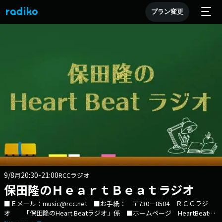
プラン変更
9/8
20:30-21:00
月
RCCラジオ
保田隆のＨｅａｒｔＢｅａｔラジオ
■Ｅメール：music@rcc.net ■お手紙： 〒730－8504 ＲＣＣラジ
オ 「保田隆のHeart Beatラジオ」係 ■ホームページ HeartBeatラ