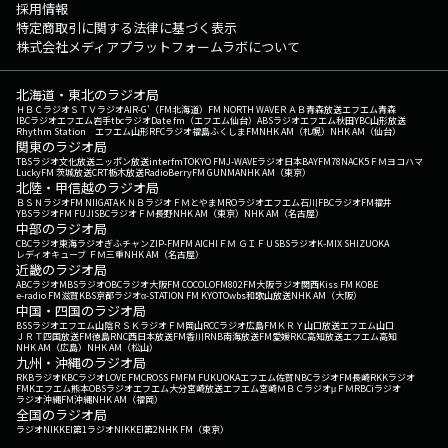
採用情報
特定商取引に関する法律に基づく表示
株式会社メディアプラットフォームラボについて
北海道・東北のラジオ局
ＨＢＣラジオ
ＳＴＶラジオ
AIR-G'（FM北海道）
FM NORTH WAVE
ＲＡＢ青森放送
エフエム青森
IBCラジオ
エフエム岩手
tbcラジオ
Date fm（エフエム仙台）
ABSラジオ
エフエム秋田
YBC山形放送
Rhythm Station エフエム山形
RFCラジオ福島
ふくしまFM
NHK AM（札幌）
NHK AM（仙台）
関東のラジオ局
TBSラジオ
文化放送
ニッポン放送
interfm
TOKYO FM
J-WAVE
ラジオ日本
BAYFM78
NACK5
ＦＭヨコハマ
LuckyFM 茨城放送
CRT栃木放送
RadioBerry
FM GUNMA
NHK AM（東京）
北陸・甲信越のラジオ局
ＢＳＮラジオ
FM NIIGATA
ＫＮＢラジオ
ＦＭとやま
MROラジオ
エフエム石川
FBCラジオ
FM福井
YBSラジオ
FM FUJI
SBCラジオ
ＦＭ長野
NHK AM（東京）
NHK AM（名古屋）
中部のラジオ局
CBCラジオ
東海ラジオ
ぎふチャン
ZIP-FM
FM AICHI
ＦＭ ＧＩＦＵ
SBSラジオ
K-MIX SHIZUOKA
レディオキューブ ＦＭ三重
NHK AM（名古屋）
近畿のラジオ局
ABCラジオ
MBSラジオ
OBCラジオ大阪
FM COCOLO
FM802
FM大阪
ラジオ関西
Kiss FM KOBE
e-radio FM滋賀
KBS京都ラジオ
α-STATION FM KYOTO
wbs和歌山放送
NHK AM（大阪）
中国・四国のラジオ局
BSSラジオ
エフエム山陰
ＲＳＫラジオ
ＦＭ岡山
RCCラジオ
広島FM
ＫＲＹ山口放送
エフエム山口
ＪＲＴ四国放送
FM徳島
RNC西日本放送
FM香川
RNB南海放送
FM愛媛
RKC高知放送
エフエム高知
NHK AM（広島）
NHK AM（松山）
九州・沖縄のラジオ局
RKBラジオ
KBCラジオ
LOVE FM
CROSS FM
FM FUKUOKA
エフエム佐賀
NBCラジオ
FM長崎
RKKラジオ
FMKエフエム熊本
OBSラジオ
エフエム大分
宮崎放送
エフエム宮崎
ＭＢＣラジオ
μＦＭ
RBCiラジオ
ラジオ沖縄
FM沖縄
NHK AM（福岡）
全国のラジオ局
ラジオNIKKEI第1
ラジオNIKKEI第2
NHK FM（東京）