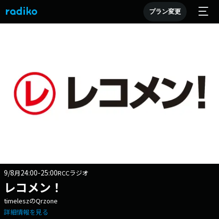
プラン変更
9/8
24:00-25:00
月
RCCラジオ
レコメン！
timeleszのQrzone
詳細情報を見る