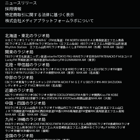
ニュースリリース
採用情報
特定商取引に関する法律に基づく表示
株式会社メディアプラットフォームラボについて
北海道・東北のラジオ局
ＨＢＣラジオ
ＳＴＶラジオ
AIR-G'（FM北海道）
FM NORTH WAVE
ＲＡＢ青森放送
エフエム青森
IBCラジオ
エフエム岩手
tbcラジオ
Date fm（エフエム仙台）
ABSラジオ
エフエム秋田
YBC山形放送
Rhythm Station エフエム山形
RFCラジオ福島
ふくしまFM
NHK AM（札幌）
NHK AM（仙台）
関東のラジオ局
TBSラジオ
文化放送
ニッポン放送
interfm
TOKYO FM
J-WAVE
ラジオ日本
BAYFM78
NACK5
ＦＭヨコハマ
LuckyFM 茨城放送
CRT栃木放送
RadioBerry
FM GUNMA
NHK AM（東京）
北陸・甲信越のラジオ局
ＢＳＮラジオ
FM NIIGATA
ＫＮＢラジオ
ＦＭとやま
MROラジオ
エフエム石川
FBCラジオ
FM福井
YBSラジオ
FM FUJI
SBCラジオ
ＦＭ長野
NHK AM（東京）
NHK AM（名古屋）
中部のラジオ局
CBCラジオ
東海ラジオ
ぎふチャン
ZIP-FM
FM AICHI
ＦＭ ＧＩＦＵ
SBSラジオ
K-MIX SHIZUOKA
レディオキューブ ＦＭ三重
NHK AM（名古屋）
近畿のラジオ局
ABCラジオ
MBSラジオ
OBCラジオ大阪
FM COCOLO
FM802
FM大阪
ラジオ関西
Kiss FM KOBE
e-radio FM滋賀
KBS京都ラジオ
α-STATION FM KYOTO
wbs和歌山放送
NHK AM（大阪）
中国・四国のラジオ局
BSSラジオ
エフエム山陰
ＲＳＫラジオ
ＦＭ岡山
RCCラジオ
広島FM
ＫＲＹ山口放送
エフエム山口
ＪＲＴ四国放送
FM徳島
RNC西日本放送
FM香川
RNB南海放送
FM愛媛
RKC高知放送
エフエム高知
NHK AM（広島）
NHK AM（松山）
九州・沖縄のラジオ局
RKBラジオ
KBCラジオ
LOVE FM
CROSS FM
FM FUKUOKA
エフエム佐賀
NBCラジオ
FM長崎
RKKラジオ
FMKエフエム熊本
OBSラジオ
エフエム大分
宮崎放送
エフエム宮崎
ＭＢＣラジオ
μＦＭ
RBCiラジオ
ラジオ沖縄
FM沖縄
NHK AM（福岡）
全国のラジオ局