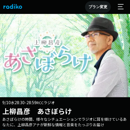
プラン変更
9/10
28:30-28:59
水
RCCラジオ
上柳昌彦 あさぼらけ
あさぼらけの時間、様々なシチュエーションでラジオに耳を傾けているあ
なたに、上柳昌彦アナが新鮮な情報と音楽をたっぷりお届け