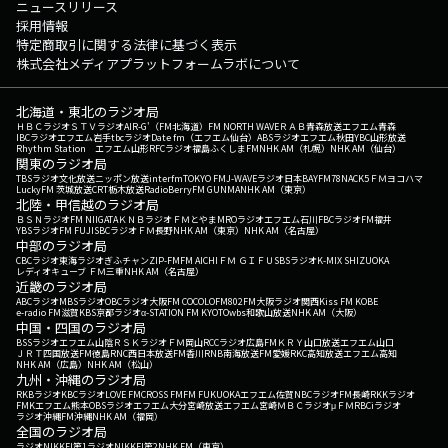
ニュースリリース
採用情報
特定商取引に関する法律に基づく表示
株式会社メディアプラットフォームラボについて
北海道・東北のラジオ局
ＨＢＣラジオ
ＳＴＶラジオ
AIR-G'（FM北海道）
FM NORTH WAVE
ＲＡＢ青森放送
エフエム青森
IBCラジオ
エフエム岩手
tbcラジオ
Date fm（エフエム仙台）
ABSラジオ
エフエム秋田
YBC山形放送
Rhythm Station エフエム山形
RFCラジオ福島
ふくしまFM
NHK AM（札幌）
NHK AM（仙台）
関東のラジオ局
TBSラジオ
文化放送
ニッポン放送
interfm
TOKYO FM
J-WAVE
ラジオ日本
BAYFM78
NACK5
ＦＭヨコハマ
LuckyFM 茨城放送
CRT栃木放送
RadioBerry
FM GUNMA
NHK AM（東京）
北陸・甲信越のラジオ局
ＢＳＮラジオ
FM NIIGATA
ＫＮＢラジオ
ＦＭとやま
MROラジオ
エフエム石川
FBCラジオ
FM福井
YBSラジオ
FM FUJI
SBCラジオ
ＦＭ長野
NHK AM（東京）
NHK AM（名古屋）
中部のラジオ局
CBCラジオ
東海ラジオ
ぎふチャン
ZIP-FM
FM AICHI
ＦＭ ＧＩＦＵ
SBSラジオ
K-MIX SHIZUOKA
レディオキューブ ＦＭ三重
NHK AM（名古屋）
近畿のラジオ局
ABCラジオ
MBSラジオ
OBCラジオ大阪
FM COCOLO
FM802
FM大阪
ラジオ関西
Kiss FM KOBE
e-radio FM滋賀
KBS京都ラジオ
α-STATION FM KYOTO
wbs和歌山放送
NHK AM（大阪）
中国・四国のラジオ局
BSSラジオ
エフエム山陰
ＲＳＫラジオ
ＦＭ岡山
RCCラジオ
広島FM
ＫＲＹ山口放送
エフエム山口
ＪＲＴ四国放送
FM徳島
RNC西日本放送
FM香川
RNB南海放送
FM愛媛
RKC高知放送
エフエム高知
NHK AM（広島）
NHK AM（松山）
九州・沖縄のラジオ局
RKBラジオ
KBCラジオ
LOVE FM
CROSS FM
FM FUKUOKA
エフエム佐賀
NBCラジオ
FM長崎
RKKラジオ
FMKエフエム熊本
OBSラジオ
エフエム大分
宮崎放送
エフエム宮崎
ＭＢＣラジオ
μＦＭ
RBCiラジオ
ラジオ沖縄
FM沖縄
NHK AM（福岡）
全国のラジオ局
ラジオNIKKEI第1
ラジオNIKKEI第2
NHK FM（東京）