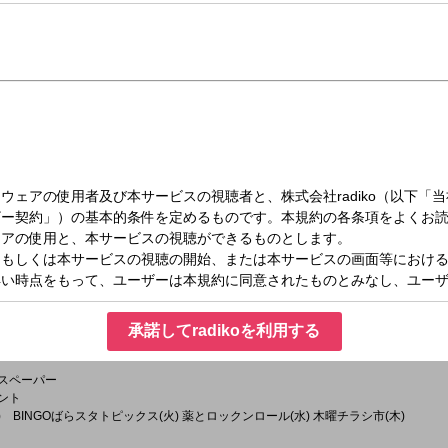
（月）14:00～17:00
イド えんまん。
フパーソナリティがリスナーへご縁を運ぶ、聴いて得する午後の生活情報バラエティ
に暮らすみんなが、毎日笑って円満であるように...。
せば円満解決？！
、健康、気になる話題に、スポーツ、レジャー、トレンド、リフレッシュに役立つ
承諾してradikoを利用する
ースペーパー
メント
(月) BINGOばらスタトピックス(火) 薬とロックンロール(水) 木曜チラシ市(木)