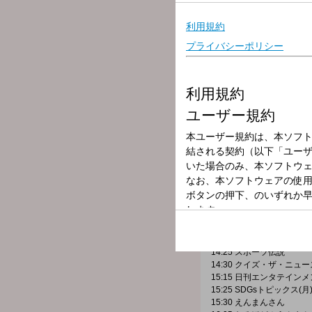
放送局
放送時間
2025年10月6日
番組名
まるっと日常ワ
好奇心いっぱいのアラフィ
あつまる、まんまる。広島
悩めることも、みんなで話
仕事や家族、暮らしにお金
ん。
14:25 スポーツ伝説
14:30 クイズ・ザ・ニュ
15:15 日刊エンタテイン
15:25 SDGsトピックス
15:30 えんまんさん