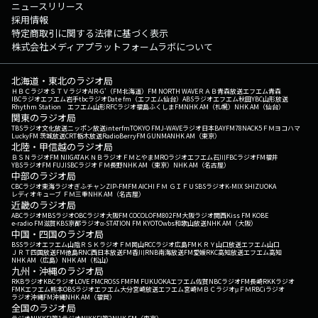
ニュースリリース
採用情報
特定商取引に関する法律に基づく表示
株式会社メディアプラットフォームラボについて
北海道・東北のラジオ局
ＨＢＣラジオ
ＳＴＶラジオ
AIR-G'（FM北海道）
FM NORTH WAVE
ＲＡＢ青森放送
エフエム青森
IBCラジオ
エフエム岩手
tbcラジオ
Date fm（エフエム仙台）
ABSラジオ
エフエム秋田
YBC山形放送
Rhythm Station エフエム山形
RFCラジオ福島
ふくしまFM
NHK AM（札幌）
NHK AM（仙台）
関東のラジオ局
TBSラジオ
文化放送
ニッポン放送
interfm
TOKYO FM
J-WAVE
ラジオ日本
BAYFM78
NACK5
ＦＭヨコハマ
LuckyFM 茨城放送
CRT栃木放送
RadioBerry
FM GUNMA
NHK AM（東京）
北陸・甲信越のラジオ局
ＢＳＮラジオ
FM NIIGATA
ＫＮＢラジオ
ＦＭとやま
MROラジオ
エフエム石川
FBCラジオ
FM福井
YBSラジオ
FM FUJI
SBCラジオ
ＦＭ長野
NHK AM（東京）
NHK AM（名古屋）
中部のラジオ局
CBCラジオ
東海ラジオ
ぎふチャン
ZIP-FM
FM AICHI
ＦＭ ＧＩＦＵ
SBSラジオ
K-MIX SHIZUOKA
レディオキューブ ＦＭ三重
NHK AM（名古屋）
近畿のラジオ局
ABCラジオ
MBSラジオ
OBCラジオ大阪
FM COCOLO
FM802
FM大阪
ラジオ関西
Kiss FM KOBE
e-radio FM滋賀
KBS京都ラジオ
α-STATION FM KYOTO
wbs和歌山放送
NHK AM（大阪）
中国・四国のラジオ局
BSSラジオ
エフエム山陰
ＲＳＫラジオ
ＦＭ岡山
RCCラジオ
広島FM
ＫＲＹ山口放送
エフエム山口
ＪＲＴ四国放送
FM徳島
RNC西日本放送
FM香川
RNB南海放送
FM愛媛
RKC高知放送
エフエム高知
NHK AM（広島）
NHK AM（松山）
九州・沖縄のラジオ局
RKBラジオ
KBCラジオ
LOVE FM
CROSS FM
FM FUKUOKA
エフエム佐賀
NBCラジオ
FM長崎
RKKラジオ
FMKエフエム熊本
OBSラジオ
エフエム大分
宮崎放送
エフエム宮崎
ＭＢＣラジオ
μＦＭ
RBCiラジオ
ラジオ沖縄
FM沖縄
NHK AM（福岡）
全国のラジオ局