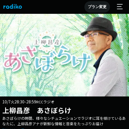
プラン変更
10/7
28:30-28:59
火
RCCラジオ
上柳昌彦 あさぼらけ
あさぼらけの時間、様々なシチュエーションでラジオに耳を傾けているあ
なたに、上柳昌彦アナが新鮮な情報と音楽をたっぷりお届け