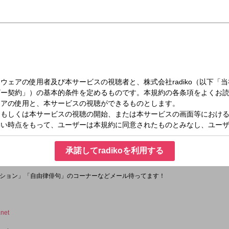
日（金）23:30～24:00
ジオコントから始まる３０分番組
しとなるよう、心を込めておもてなしさせて頂きます。
承諾してradikoを利用する
っくりとおくつろぎ下さい。
ション」「自由律俳句」のコーナーなどメール待ってます！
net