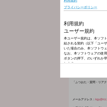
放送局
放送時間
2025年10月10
番組名
かが屋の鶴の間
若手芸人・かが屋によるラ
一週間でたまった疲れの癒
当旅館自慢の鶴の間でごゆ
「ふつおた・質問・リアク
メールアドレス：
kgy@rcc.