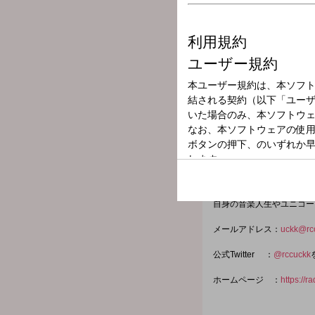
放送局
放送時間
2025年11月5日
番組名
かわにしんち
「ユニコーン」のドラマー
本を代表するバンド「ユニ
今年から故郷である呉に拠
自身の音楽人生やユニコー
メールアドレス：
uckk@rcc
公式Twitter ：
@rccuckk
ホームページ ：
https://r