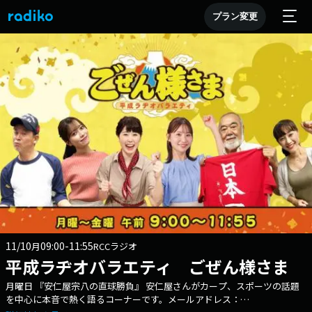
プラン変更
11/10
09:00-11:55
月
RCCラジオ
平成ラヂオバラエティ ごぜん様さま
月曜日 『安仁屋宗八の直球勝負』 安仁屋さんがカープ、スポーツの話題
を中心に本音で熱く語るコーナーです。メールアドレス：