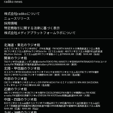
radiko news
株式会社radikoについて
ニュースリリース
採用情報
特定商取引に関する法律に基づく表示
株式会社メディアプラットフォームラボについて
北海道・東北のラジオ局
ＨＢＣラジオ
ＳＴＶラジオ
AIR-G'（FM北海道）
FM NORTH WAVE
ＲＡＢ青森放送
エフエム青森
IBCラジオ
エフエム岩手
tbcラジオ
Date fm（エフエム仙台）
ABSラジオ
エフエム秋田
YBC山形放送
Rhythm Station エフエム山形
RFCラジオ福島
ふくしまFM
NHK AM（札幌）
NHK AM（仙台）
関東のラジオ局
TBSラジオ
文化放送
ニッポン放送
interfm
TOKYO FM
J-WAVE
ラジオ日本
BAYFM78
NACK5
ＦＭヨコハマ
LuckyFM 茨城放送
CRT栃木放送
RadioBerry
FM GUNMA
NHK AM（東京）
北陸・甲信越のラジオ局
ＢＳＮラジオ
FM NIIGATA
ＫＮＢラジオ
ＦＭとやま
MROラジオ
エフエム石川
FBCラジオ
FM福井
YBSラジオ
FM FUJI
SBCラジオ
ＦＭ長野
NHK AM（東京）
NHK AM（名古屋）
中部のラジオ局
CBCラジオ
東海ラジオ
ぎふチャン
ZIP-FM
FM AICHI
ＦＭ ＧＩＦＵ
SBSラジオ
K-MIX SHIZUOKA
レディオキューブ ＦＭ三重
NHK AM（名古屋）
近畿のラジオ局
ABCラジオ
MBSラジオ
OBCラジオ大阪
FM COCOLO
FM802
FM大阪
ラジオ関西
Kiss FM KOBE
e-radio FM滋賀
KBS京都ラジオ
α-STATION FM KYOTO
wbs和歌山放送
NHK AM（大阪）
中国・四国のラジオ局
BSSラジオ
エフエム山陰
ＲＳＫラジオ
ＦＭ岡山
RCCラジオ
広島FM
ＫＲＹ山口放送
エフエム山口
ＪＲＴ四国放送
FM徳島
RNC西日本放送
FM香川
RNB南海放送
FM愛媛
RKC高知放送
エフエム高知
NHK AM（広島）
NHK AM（松山）
九州・沖縄のラジオ局