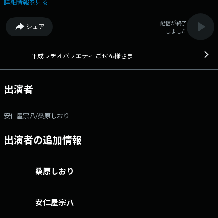
gozen@rcc.net ホームページhttps://radio.rcc.jp/gozen/ 9:02 ごぜ
詳細情報を見る
ん様クイズ 9:05 天気予報 9:25 お便りさまさま 9:30 僕の作文・私の作
文 9:35 ごぜん様会議 10:10 スポーツ一直線 10:15 ヤマスイお買い得
配信が終了
シェア
情報 10:40 ラジオカー 11:00 ジャパネットたかたラジオショッピング
しました
11:05 ごぜん様会議其の弐 11:25 特集コーナー安仁屋の直球勝負(月) ご
ぜん様さま商品開発部(火) ごぜんさま知恵袋(水) ごぜん様通信(木) 映
画音楽コーナー(金)
平成ラヂオバラエティ ごぜん様さま
出演者
安仁屋宗八/桑原しおり
出演者の追加情報
桑原しおり
安仁屋宗八