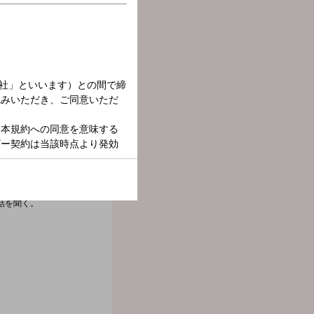
ストも招き話を聴く。 日
話を聞く。