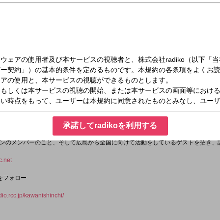
（水）23:00～23:30
・川西幸一が自身の音楽人生やユニコーンのメンバーのことを語るほか、ときにはゲ
コーン」のドラマーとして活躍する川西幸一。
承諾してradikoを利用する
点を移し、全国を行き来する生活スタイルをスタート。
ンのメンバーのこと、そして広島から全国に向けて活動をしているゲストを招き、
.net
をフォロー
adio.rcc.jp/kawanishinchi/