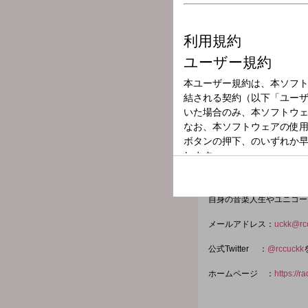
放送局
放送時間
2025年12月3日
番組名
かわにしんち
「ユニコーン」のドラマー
本を代表するバンド「ユニ
今年から故郷である呉に拠
自身の音楽人生やユニコー
メールアドレス：
uckk@rcc
公式Twitter ：
@rccuckk
ホームページ ：
https://r