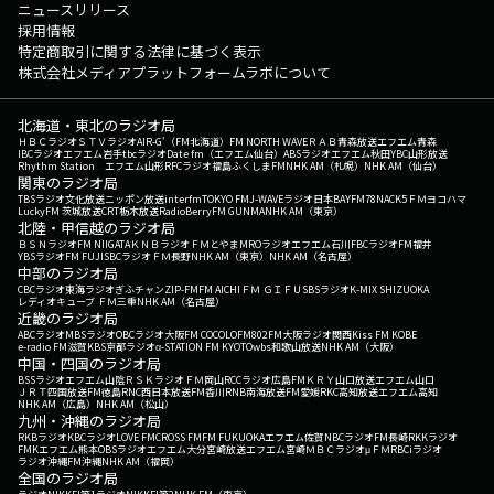
ニュースリリース
採用情報
特定商取引に関する法律に基づく表示
株式会社メディアプラットフォームラボについて
北海道・東北のラジオ局
ＨＢＣラジオ
ＳＴＶラジオ
AIR-G'（FM北海道）
FM NORTH WAVE
ＲＡＢ青森放送
エフエム青森
IBCラジオ
エフエム岩手
tbcラジオ
Date fm（エフエム仙台）
ABSラジオ
エフエム秋田
YBC山形放送
Rhythm Station エフエム山形
RFCラジオ福島
ふくしまFM
NHK AM（札幌）
NHK AM（仙台）
関東のラジオ局
TBSラジオ
文化放送
ニッポン放送
interfm
TOKYO FM
J-WAVE
ラジオ日本
BAYFM78
NACK5
ＦＭヨコハマ
LuckyFM 茨城放送
CRT栃木放送
RadioBerry
FM GUNMA
NHK AM（東京）
北陸・甲信越のラジオ局
ＢＳＮラジオ
FM NIIGATA
ＫＮＢラジオ
ＦＭとやま
MROラジオ
エフエム石川
FBCラジオ
FM福井
YBSラジオ
FM FUJI
SBCラジオ
ＦＭ長野
NHK AM（東京）
NHK AM（名古屋）
中部のラジオ局
CBCラジオ
東海ラジオ
ぎふチャン
ZIP-FM
FM AICHI
ＦＭ ＧＩＦＵ
SBSラジオ
K-MIX SHIZUOKA
レディオキューブ ＦＭ三重
NHK AM（名古屋）
近畿のラジオ局
ABCラジオ
MBSラジオ
OBCラジオ大阪
FM COCOLO
FM802
FM大阪
ラジオ関西
Kiss FM KOBE
e-radio FM滋賀
KBS京都ラジオ
α-STATION FM KYOTO
wbs和歌山放送
NHK AM（大阪）
中国・四国のラジオ局
BSSラジオ
エフエム山陰
ＲＳＫラジオ
ＦＭ岡山
RCCラジオ
広島FM
ＫＲＹ山口放送
エフエム山口
ＪＲＴ四国放送
FM徳島
RNC西日本放送
FM香川
RNB南海放送
FM愛媛
RKC高知放送
エフエム高知
NHK AM（広島）
NHK AM（松山）
九州・沖縄のラジオ局
RKBラジオ
KBCラジオ
LOVE FM
CROSS FM
FM FUKUOKA
エフエム佐賀
NBCラジオ
FM長崎
RKKラジオ
FMKエフエム熊本
OBSラジオ
エフエム大分
宮崎放送
エフエム宮崎
ＭＢＣラジオ
μＦＭ
RBCiラジオ
ラジオ沖縄
FM沖縄
NHK AM（福岡）
全国のラジオ局