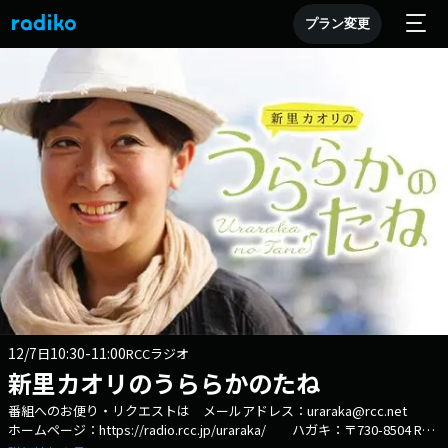
プラン変更
12/7
10:30-11:00
日
RCCラジオ
新里カオリのうららかのたね
番組へのお便り・リクエストは メールアドレス：uraraka@rcc.net
ホームページ：https://radio.rcc.jp/uraraka/ ハガキ：〒730-8504 RCC