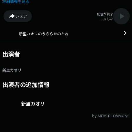
ラジオ「うららかのたね」 Twitter：#私もSDGs をつけてつぶやいてく
詳細情報を見る
ださい。
配信が終了
シェア
しました
新里カオリのうららかのたね
出演者
新里カオリ
出演者の追加情報
新里カオリ
by ARTIST COMMONS