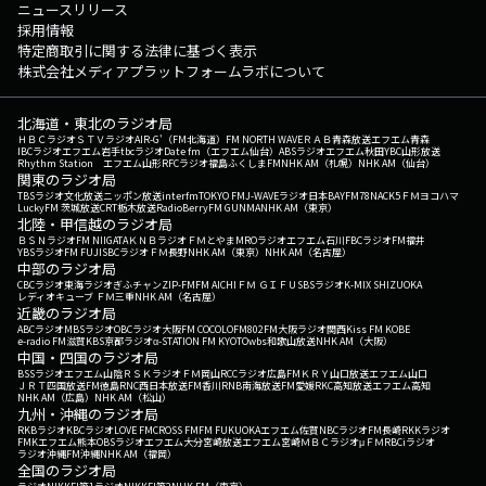
ニュースリリース
採用情報
特定商取引に関する法律に基づく表示
株式会社メディアプラットフォームラボについて
北海道・東北のラジオ局
ＨＢＣラジオ
ＳＴＶラジオ
AIR-G'（FM北海道）
FM NORTH WAVE
ＲＡＢ青森放送
エフエム青森
IBCラジオ
エフエム岩手
tbcラジオ
Date fm（エフエム仙台）
ABSラジオ
エフエム秋田
YBC山形放送
Rhythm Station エフエム山形
RFCラジオ福島
ふくしまFM
NHK AM（札幌）
NHK AM（仙台）
関東のラジオ局
TBSラジオ
文化放送
ニッポン放送
interfm
TOKYO FM
J-WAVE
ラジオ日本
BAYFM78
NACK5
ＦＭヨコハマ
LuckyFM 茨城放送
CRT栃木放送
RadioBerry
FM GUNMA
NHK AM（東京）
北陸・甲信越のラジオ局
ＢＳＮラジオ
FM NIIGATA
ＫＮＢラジオ
ＦＭとやま
MROラジオ
エフエム石川
FBCラジオ
FM福井
YBSラジオ
FM FUJI
SBCラジオ
ＦＭ長野
NHK AM（東京）
NHK AM（名古屋）
中部のラジオ局
CBCラジオ
東海ラジオ
ぎふチャン
ZIP-FM
FM AICHI
ＦＭ ＧＩＦＵ
SBSラジオ
K-MIX SHIZUOKA
レディオキューブ ＦＭ三重
NHK AM（名古屋）
近畿のラジオ局
ABCラジオ
MBSラジオ
OBCラジオ大阪
FM COCOLO
FM802
FM大阪
ラジオ関西
Kiss FM KOBE
e-radio FM滋賀
KBS京都ラジオ
α-STATION FM KYOTO
wbs和歌山放送
NHK AM（大阪）
中国・四国のラジオ局
BSSラジオ
エフエム山陰
ＲＳＫラジオ
ＦＭ岡山
RCCラジオ
広島FM
ＫＲＹ山口放送
エフエム山口
ＪＲＴ四国放送
FM徳島
RNC西日本放送
FM香川
RNB南海放送
FM愛媛
RKC高知放送
エフエム高知
NHK AM（広島）
NHK AM（松山）
九州・沖縄のラジオ局
RKBラジオ
KBCラジオ
LOVE FM
CROSS FM
FM FUKUOKA
エフエム佐賀
NBCラジオ
FM長崎
RKKラジオ
FMKエフエム熊本
OBSラジオ
エフエム大分
宮崎放送
エフエム宮崎
ＭＢＣラジオ
μＦＭ
RBCiラジオ
ラジオ沖縄
FM沖縄
NHK AM（福岡）
全国のラジオ局