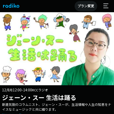
プラン変更
12/8
12:00-14:00
月
RCCラジオ
ジェーン・スー 生活は踊る
新進気鋭のコラムニスト、ジェーン・スーが、生活情報や人生の知恵をナ
イスなミュージックと共に綴ります。