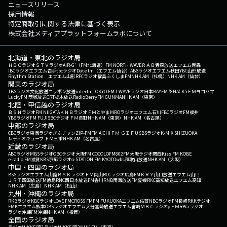
ニュースリリース
採用情報
特定商取引に関する法律に基づく表示
株式会社メディアプラットフォームラボについて
北海道・東北のラジオ局
ＨＢＣラジオ
ＳＴＶラジオ
AIR-G'（FM北海道）
FM NORTH WAVE
ＲＡＢ青森放送
エフエム青森
IBCラジオ
エフエム岩手
tbcラジオ
Date fm（エフエム仙台）
ABSラジオ
エフエム秋田
YBC山形放送
Rhythm Station エフエム山形
RFCラジオ福島
ふくしまFM
NHK AM（札幌）
NHK AM（仙台）
関東のラジオ局
TBSラジオ
文化放送
ニッポン放送
interfm
TOKYO FM
J-WAVE
ラジオ日本
BAYFM78
NACK5
ＦＭヨコハマ
LuckyFM 茨城放送
CRT栃木放送
RadioBerry
FM GUNMA
NHK AM（東京）
北陸・甲信越のラジオ局
ＢＳＮラジオ
FM NIIGATA
ＫＮＢラジオ
ＦＭとやま
MROラジオ
エフエム石川
FBCラジオ
FM福井
YBSラジオ
FM FUJI
SBCラジオ
ＦＭ長野
NHK AM（東京）
NHK AM（名古屋）
中部のラジオ局
CBCラジオ
東海ラジオ
ぎふチャン
ZIP-FM
FM AICHI
ＦＭ ＧＩＦＵ
SBSラジオ
K-MIX SHIZUOKA
レディオキューブ ＦＭ三重
NHK AM（名古屋）
近畿のラジオ局
ABCラジオ
MBSラジオ
OBCラジオ大阪
FM COCOLO
FM802
FM大阪
ラジオ関西
Kiss FM KOBE
e-radio FM滋賀
KBS京都ラジオ
α-STATION FM KYOTO
wbs和歌山放送
NHK AM（大阪）
中国・四国のラジオ局
BSSラジオ
エフエム山陰
ＲＳＫラジオ
ＦＭ岡山
RCCラジオ
広島FM
ＫＲＹ山口放送
エフエム山口
ＪＲＴ四国放送
FM徳島
RNC西日本放送
FM香川
RNB南海放送
FM愛媛
RKC高知放送
エフエム高知
NHK AM（広島）
NHK AM（松山）
九州・沖縄のラジオ局
RKBラジオ
KBCラジオ
LOVE FM
CROSS FM
FM FUKUOKA
エフエム佐賀
NBCラジオ
FM長崎
RKKラジオ
FMKエフエム熊本
OBSラジオ
エフエム大分
宮崎放送
エフエム宮崎
ＭＢＣラジオ
μＦＭ
RBCiラジオ
ラジオ沖縄
FM沖縄
NHK AM（福岡）
全国のラジオ局