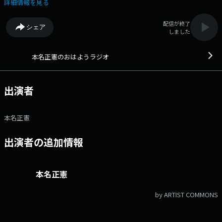
radio@rcc.net X：@rcc_ohayo ホームページ
詳細情報を見る
https://radio.rcc.jp/ohayou/ 6:33 ニュースエクスプレス 6:38 朝刊拾
い読み 6:54 ジャパネットたかた朝のラジオショッピング 7:00 ニュース
配信が終了
シェア
エクスプレス 7:05 おはようオピニオン 7:12 おはようフォーカス 7:28
しました
数字クイズ出題 7:30 武田鉄矢 今朝の三枚おろし 7:39 数字クイズ解答
/ 朝刊拾い読み 8:00 森本毅郎 日本全国8時です 8:14 Veryカープ！ハイ
ライト 8:20 朝刊拾い読み 8:30 広島、昭和。あの日あのとき。 8:50 中
本名正憲のおはようラジオ
国新聞ニュース
出演者
本名正憲
出演者の追加情報
本名正憲
by ARTIST COMMONS