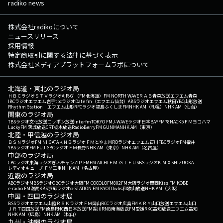
radiko news
株式会社radikoについて
ニュースリリース
採用情報
特定商取引に関する法律に基づく表示
株式会社メディアプラットフォームラボについて
北海道・東北のラジオ局
ＨＢＣラジオ
ＳＴＶラジオ
AIR-G'（FM北海道）
FM NORTH WAVE
ＲＡＢ青森放送
エフエム青森
IBCラジオ
エフエム岩手
tbcラジオ
Date fm（エフエム仙台）
ABSラジオ
エフエム秋田
YBC山形放送
Rhythm Station エフエム山形
RFCラジオ福島
ふくしまFM
NHK AM（札幌）
NHK AM（仙台）
関東のラジオ局
TBSラジオ
文化放送
ニッポン放送
interfm
TOKYO FM
J-WAVE
ラジオ日本
BAYFM78
NACK5
ＦＭヨコハマ
LuckyFM 茨城放送
CRT栃木放送
RadioBerry
FM GUNMA
NHK AM（東京）
北陸・甲信越のラジオ局
ＢＳＮラジオ
FM NIIGATA
ＫＮＢラジオ
ＦＭとやま
MROラジオ
エフエム石川
FBCラジオ
FM福井
YBSラジオ
FM FUJI
SBCラジオ
ＦＭ長野
NHK AM（東京）
NHK AM（名古屋）
中部のラジオ局
CBCラジオ
東海ラジオ
ぎふチャン
ZIP-FM
FM AICHI
ＦＭ ＧＩＦＵ
SBSラジオ
K-MIX SHIZUOKA
レディオキューブ ＦＭ三重
NHK AM（名古屋）
近畿のラジオ局
ABCラジオ
MBSラジオ
OBCラジオ大阪
FM COCOLO
FM802
FM大阪
ラジオ関西
Kiss FM KOBE
e-radio FM滋賀
KBS京都ラジオ
α-STATION FM KYOTO
wbs和歌山放送
NHK AM（大阪）
中国・四国のラジオ局
BSSラジオ
エフエム山陰
ＲＳＫラジオ
ＦＭ岡山
RCCラジオ
広島FM
ＫＲＹ山口放送
エフエム山口
ＪＲＴ四国放送
FM徳島
RNC西日本放送
FM香川
RNB南海放送
FM愛媛
RKC高知放送
エフエム高知
NHK AM（広島）
NHK AM（松山）
九州・沖縄のラジオ局