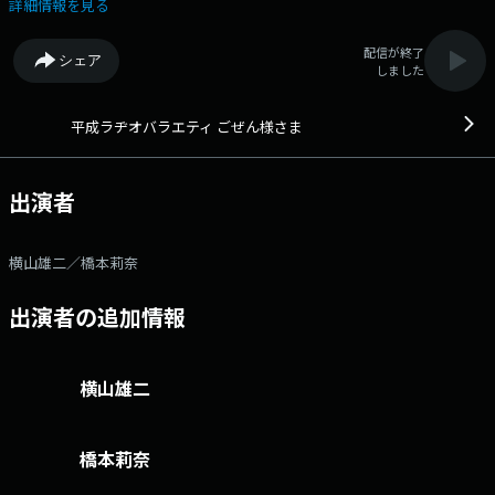
https://radio.rcc.jp/gozen/ 9:02 ごぜん様クイズ 9:05 天気予報
詳細情報を見る
9:25 お便りさまさま 9:30 僕の作文・私の作文 9:35 ごぜん様会議
10:10 スポーツ一直線 10:15 ヤマスイお買い得情報 10:40 ラジオカー
配信が終了
シェア
11:00 ジャパネットたかたラジオショッピング 11:05 ごぜん様会議其の
しました
弐 11:25 特集コーナー安仁屋の直球勝負(月) ごぜん様さま商品開発部
(火) ごぜんさま知恵袋(水) ごぜん様通信(木) 映画音楽コーナー(金)
平成ラヂオバラエティ ごぜん様さま
出演者
横山雄二／橋本莉奈
出演者の追加情報
横山雄二
橋本莉奈