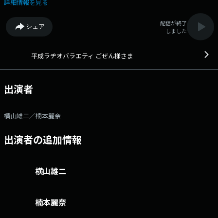
ページhttps://radio.rcc.jp/gozen/ 9:02 ごぜん様クイズ 9:05 天気予
詳細情報を見る
報 9:25 お便りさまさま 9:30 僕の作文・私の作文 9:35 ごぜん様会議
10:10 スポーツ一直線 10:40 ラジオカー 11:00 ジャパネットたかたラジ
配信が終了
シェア
オショッピング 11:05 ごぜん様会議其の弐 11:25 特集コーナー安仁屋の
しました
直球勝負(月) ごぜん様さま商品開発部(火) ごぜんさま知恵袋(水) ごぜ
ん様通信(木) 映画音楽コーナー(金)
平成ラヂオバラエティ ごぜん様さま
出演者
横山雄二／楠本麗奈
出演者の追加情報
横山雄二
楠本麗奈