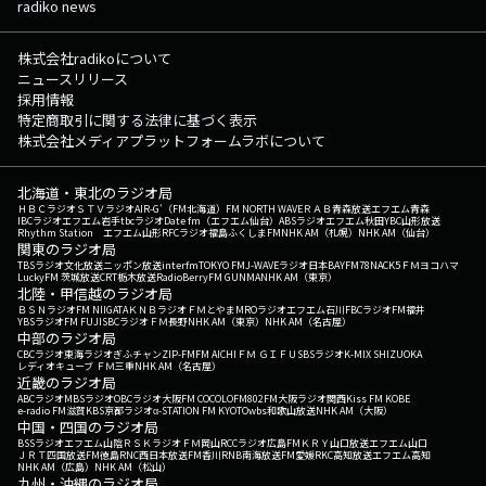
radiko news
株式会社radikoについて
ニュースリリース
採用情報
特定商取引に関する法律に基づく表示
株式会社メディアプラットフォームラボについて
北海道・東北のラジオ局
ＨＢＣラジオ
ＳＴＶラジオ
AIR-G'（FM北海道）
FM NORTH WAVE
ＲＡＢ青森放送
エフエム青森
IBCラジオ
エフエム岩手
tbcラジオ
Date fm（エフエム仙台）
ABSラジオ
エフエム秋田
YBC山形放送
Rhythm Station エフエム山形
RFCラジオ福島
ふくしまFM
NHK AM（札幌）
NHK AM（仙台）
関東のラジオ局
TBSラジオ
文化放送
ニッポン放送
interfm
TOKYO FM
J-WAVE
ラジオ日本
BAYFM78
NACK5
ＦＭヨコハマ
LuckyFM 茨城放送
CRT栃木放送
RadioBerry
FM GUNMA
NHK AM（東京）
北陸・甲信越のラジオ局
ＢＳＮラジオ
FM NIIGATA
ＫＮＢラジオ
ＦＭとやま
MROラジオ
エフエム石川
FBCラジオ
FM福井
YBSラジオ
FM FUJI
SBCラジオ
ＦＭ長野
NHK AM（東京）
NHK AM（名古屋）
中部のラジオ局
CBCラジオ
東海ラジオ
ぎふチャン
ZIP-FM
FM AICHI
ＦＭ ＧＩＦＵ
SBSラジオ
K-MIX SHIZUOKA
レディオキューブ ＦＭ三重
NHK AM（名古屋）
近畿のラジオ局
ABCラジオ
MBSラジオ
OBCラジオ大阪
FM COCOLO
FM802
FM大阪
ラジオ関西
Kiss FM KOBE
e-radio FM滋賀
KBS京都ラジオ
α-STATION FM KYOTO
wbs和歌山放送
NHK AM（大阪）
中国・四国のラジオ局
BSSラジオ
エフエム山陰
ＲＳＫラジオ
ＦＭ岡山
RCCラジオ
広島FM
ＫＲＹ山口放送
エフエム山口
ＪＲＴ四国放送
FM徳島
RNC西日本放送
FM香川
RNB南海放送
FM愛媛
RKC高知放送
エフエム高知
NHK AM（広島）
NHK AM（松山）
九州・沖縄のラジオ局