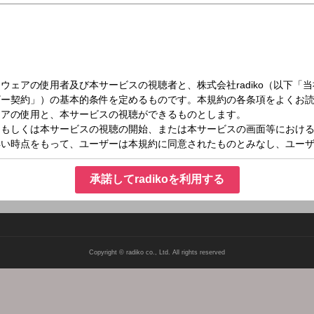
木）17:00～17:15
ド
レポート、取材現場からの中継などその日最も重要なニュースをお届けしています。
によるコーナー「後藤謙次 Point of View」を放送。
承諾してradikoを利用する
Copyright © radiko co., Ltd. All rights reserved