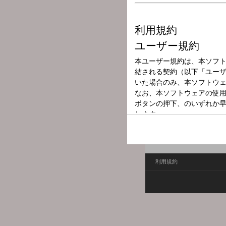
放送局
放送時間
2026年6月4日（
番組名
ニュースパレー
全国のラジオ局からの記者
社・元編集局長の後藤謙次さん
利用規約