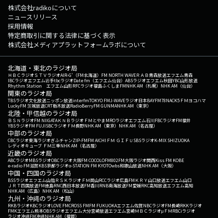
株式会社radikoについて
ニュースリリース
採用情報
特定商取引に関する法律に基づく表示
株式会社メディアプラットフォームラボについて
北海道・東北のラジオ局
ＨＢＣラジオ
ＳＴＶラジオ
AIR-G'（FM北海道）
FM NORTH WAVE
ＲＡＢ青森放送
エフエム青森
IBCラジオ
エフエム岩手
tbcラジオ
Date fm（エフエム仙台）
ABSラジオ
エフエム秋田
YBC山形放送
Rhythm Station エフエム山形
RFCラジオ福島
ふくしまFM
NHK AM（札幌）
NHK AM（仙台）
関東のラジオ局
TBSラジオ
文化放送
ニッポン放送
interfm
TOKYO FM
J-WAVE
ラジオ日本
BAYFM78
NACK5
ＦＭヨコハマ
LuckyFM 茨城放送
CRT栃木放送
RadioBerry
FM GUNMA
NHK AM（東京）
北陸・甲信越のラジオ局
ＢＳＮラジオ
FM NIIGATA
ＫＮＢラジオ
ＦＭとやま
MROラジオ
エフエム石川
FBCラジオ
FM福井
YBSラジオ
FM FUJI
SBCラジオ
ＦＭ長野
NHK AM（東京）
NHK AM（名古屋）
中部のラジオ局
CBCラジオ
東海ラジオ
ぎふチャン
ZIP-FM
FM AICHI
ＦＭ ＧＩＦＵ
SBSラジオ
K-MIX SHIZUOKA
レディオキューブ ＦＭ三重
NHK AM（名古屋）
近畿のラジオ局
ABCラジオ
MBSラジオ
OBCラジオ大阪
FM COCOLO
FM802
FM大阪
ラジオ関西
Kiss FM KOBE
e-radio FM滋賀
KBS京都ラジオ
α-STATION FM KYOTO
wbs和歌山放送
NHK AM（大阪）
中国・四国のラジオ局
BSSラジオ
エフエム山陰
ＲＳＫラジオ
ＦＭ岡山
RCCラジオ
広島FM
ＫＲＹ山口放送
エフエム山口
ＪＲＴ四国放送
FM徳島
RNC西日本放送
FM香川
RNB南海放送
FM愛媛
RKC高知放送
エフエム高知
NHK AM（広島）
NHK AM（松山）
九州・沖縄のラジオ局
RKBラジオ
KBCラジオ
LOVE FM
CROSS FM
FM FUKUOKA
エフエム佐賀
NBCラジオ
FM長崎
RKKラジオ
FMKエフエム熊本
OBSラジオ
エフエム大分
宮崎放送
エフエム宮崎
ＭＢＣラジオ
μＦＭ
RBCiラジオ
ラジオ沖縄
FM沖縄
NHK AM（福岡）