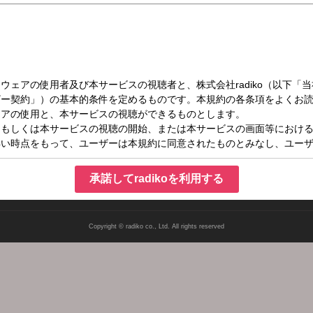
土）17:50～18:00
 LEADERS
承諾してradikoを利用する
Copyright © radiko co., Ltd. All rights reserved