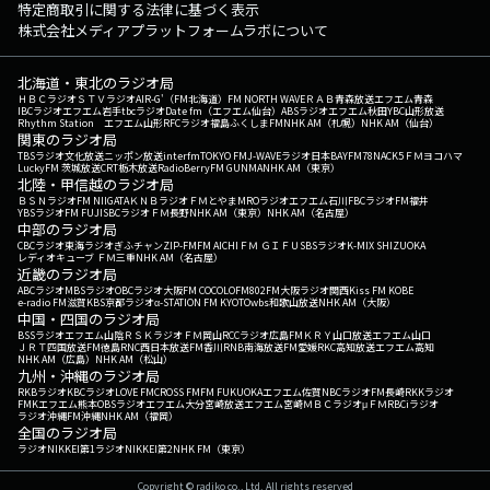
特定商取引に関する法律に基づく表示
株式会社メディアプラットフォームラボについて
北海道・東北のラジオ局
ＨＢＣラジオ
ＳＴＶラジオ
AIR-G'（FM北海道）
FM NORTH WAVE
ＲＡＢ青森放送
エフエム青森
IBCラジオ
エフエム岩手
tbcラジオ
Date fm（エフエム仙台）
ABSラジオ
エフエム秋田
YBC山形放送
Rhythm Station エフエム山形
RFCラジオ福島
ふくしまFM
NHK AM（札幌）
NHK AM（仙台）
関東のラジオ局
TBSラジオ
文化放送
ニッポン放送
interfm
TOKYO FM
J-WAVE
ラジオ日本
BAYFM78
NACK5
ＦＭヨコハマ
LuckyFM 茨城放送
CRT栃木放送
RadioBerry
FM GUNMA
NHK AM（東京）
北陸・甲信越のラジオ局
ＢＳＮラジオ
FM NIIGATA
ＫＮＢラジオ
ＦＭとやま
MROラジオ
エフエム石川
FBCラジオ
FM福井
YBSラジオ
FM FUJI
SBCラジオ
ＦＭ長野
NHK AM（東京）
NHK AM（名古屋）
中部のラジオ局
CBCラジオ
東海ラジオ
ぎふチャン
ZIP-FM
FM AICHI
ＦＭ ＧＩＦＵ
SBSラジオ
K-MIX SHIZUOKA
レディオキューブ ＦＭ三重
NHK AM（名古屋）
近畿のラジオ局
ABCラジオ
MBSラジオ
OBCラジオ大阪
FM COCOLO
FM802
FM大阪
ラジオ関西
Kiss FM KOBE
e-radio FM滋賀
KBS京都ラジオ
α-STATION FM KYOTO
wbs和歌山放送
NHK AM（大阪）
中国・四国のラジオ局
BSSラジオ
エフエム山陰
ＲＳＫラジオ
ＦＭ岡山
RCCラジオ
広島FM
ＫＲＹ山口放送
エフエム山口
ＪＲＴ四国放送
FM徳島
RNC西日本放送
FM香川
RNB南海放送
FM愛媛
RKC高知放送
エフエム高知
NHK AM（広島）
NHK AM（松山）
九州・沖縄のラジオ局
RKBラジオ
KBCラジオ
LOVE FM
CROSS FM
FM FUKUOKA
エフエム佐賀
NBCラジオ
FM長崎
RKKラジオ
FMKエフエム熊本
OBSラジオ
エフエム大分
宮崎放送
エフエム宮崎
ＭＢＣラジオ
μＦＭ
RBCiラジオ
ラジオ沖縄
FM沖縄
NHK AM（福岡）
全国のラジオ局
ラジオNIKKEI第1
ラジオNIKKEI第2
NHK FM（東京）
Copyright © radiko co., Ltd. All rights reserved