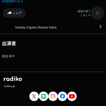
れを乗り越えてきたストーリーからその人の美学を紐解きます。 明日か
詳細情報を見る
らの1週間、あなたの笑顔が増えますように、、。 Good Night. Good
Soup. あなたらしい『美しさ』を見つけるヒントをお届けします。
配信が終了
シェア
しました
Sunday Organic Beauty Salon
出演者
野田 泰平
radiko.jp