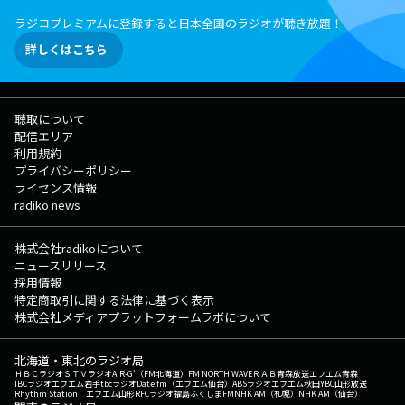
ラジコプレミアムに登録すると日本全国のラジオが聴き放題！
詳しくはこちら
聴取について
配信エリア
利用規約
プライバシーポリシー
ライセンス情報
radiko news
株式会社radikoについて
ニュースリリース
採用情報
特定商取引に関する法律に基づく表示
株式会社メディアプラットフォームラボについて
北海道・東北のラジオ局
ＨＢＣラジオ
ＳＴＶラジオ
AIR-G'（FM北海道）
FM NORTH WAVE
ＲＡＢ青森放送
エフエム青森
IBCラジオ
エフエム岩手
tbcラジオ
Date fm（エフエム仙台）
ABSラジオ
エフエム秋田
YBC山形放送
Rhythm Station エフエム山形
RFCラジオ福島
ふくしまFM
NHK AM（札幌）
NHK AM（仙台）