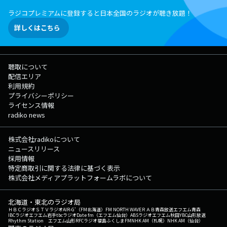
ラジコプレミアムに登録すると日本全国のラジオが聴き放題！
詳しくはこちら
聴取について
配信エリア
利用規約
プライバシーポリシー
ライセンス情報
radiko news
株式会社radikoについて
ニュースリリース
採用情報
特定商取引に関する法律に基づく表示
株式会社メディアプラットフォームラボについて
北海道・東北のラジオ局
ＨＢＣラジオ
ＳＴＶラジオ
AIR-G'（FM北海道）
FM NORTH WAVE
ＲＡＢ青森放送
エフエム青森
IBCラジオ
エフエム岩手
tbcラジオ
Date fm（エフエム仙台）
ABSラジオ
エフエム秋田
YBC山形放送
Rhythm Station エフエム山形
RFCラジオ福島
ふくしまFM
NHK AM（札幌）
NHK AM（仙台）