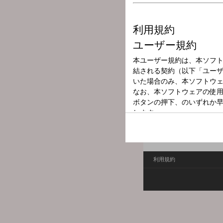
放送局
放送時間
2026年6月9日（
番組名
ニュースパレー
全国のラジオ局からの記者
社・元編集局長の後藤謙次さん
利用規約