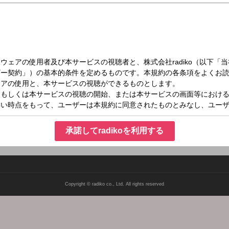
火）17:00～17:15
ド
レポート、取材現場からの中継などその日最も重要なニュースをお届けしています。
によるコーナー「後藤謙次 Point of View」を放送。
承諾してradikoを利用する
Copyright © radiko co., Ltd. All rights reserved