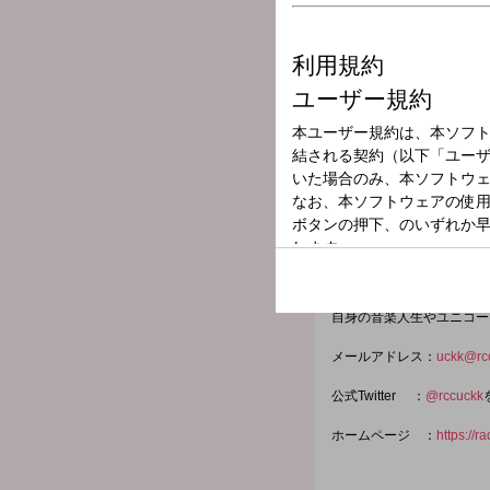
放送局
放送時間
2026年6月10日
番組名
かわにしんち
「ユニコーン」のドラマー
本を代表するバンド「ユニ
今年から故郷である呉に拠
自身の音楽人生やユニコー
メールアドレス：
uckk@rcc
公式Twitter ：
@rccuckk
ホームページ ：
https://r