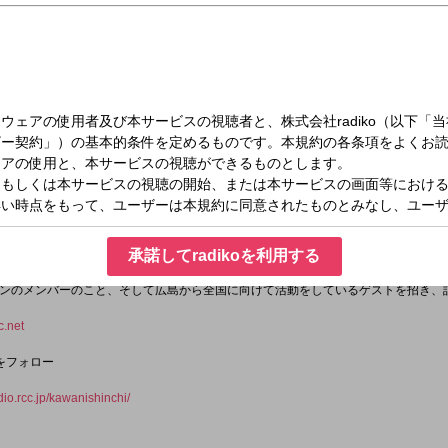
（水）23:00～23:30
・川西幸一が自身の音楽人生やユニコーンのメンバーのことを語るほか、ときにはゲ
コーン」のドラマーとして活躍する川西幸一。
承諾してradikoを利用する
点を移し、全国を行き来する生活スタイルをスタート。
ンのメンバーのこと、そして広島から全国に向けて活動をしているゲストを招き、
.net
をフォロー
adio.rcc.jp/kawanishinchi/