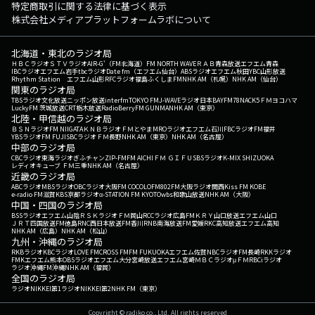
特定商取引に関する法律に基づく表示
株式会社メディアプラットフォームラボについて
北海道・東北のラジオ局
ＨＢＣラジオ
ＳＴＶラジオ
AIR-G'（FM北海道）
FM NORTH WAVE
ＲＡＢ青森放送
エフエム青森
IBCラジオ
エフエム岩手
tbcラジオ
Date fm（エフエム仙台）
ABSラジオ
エフエム秋田
YBC山形放送
Rhythm Station エフエム山形
RFCラジオ福島
ふくしまFM
NHK AM（札幌）
NHK AM（仙台）
関東のラジオ局
TBSラジオ
文化放送
ニッポン放送
interfm
TOKYO FM
J-WAVE
ラジオ日本
BAYFM78
NACK5
ＦＭヨコハマ
LuckyFM 茨城放送
CRT栃木放送
RadioBerry
FM GUNMA
NHK AM（東京）
北陸・甲信越のラジオ局
ＢＳＮラジオ
FM NIIGATA
ＫＮＢラジオ
ＦＭとやま
MROラジオ
エフエム石川
FBCラジオ
FM福井
YBSラジオ
FM FUJI
SBCラジオ
ＦＭ長野
NHK AM（東京）
NHK AM（名古屋）
中部のラジオ局
CBCラジオ
東海ラジオ
ぎふチャン
ZIP-FM
FM AICHI
ＦＭ ＧＩＦＵ
SBSラジオ
K-MIX SHIZUOKA
レディオキューブ ＦＭ三重
NHK AM（名古屋）
近畿のラジオ局
ABCラジオ
MBSラジオ
OBCラジオ大阪
FM COCOLO
FM802
FM大阪
ラジオ関西
Kiss FM KOBE
e-radio FM滋賀
KBS京都ラジオ
α-STATION FM KYOTO
wbs和歌山放送
NHK AM（大阪）
中国・四国のラジオ局
BSSラジオ
エフエム山陰
ＲＳＫラジオ
ＦＭ岡山
RCCラジオ
広島FM
ＫＲＹ山口放送
エフエム山口
ＪＲＴ四国放送
FM徳島
RNC西日本放送
FM香川
RNB南海放送
FM愛媛
RKC高知放送
エフエム高知
NHK AM（広島）
NHK AM（松山）
九州・沖縄のラジオ局
RKBラジオ
KBCラジオ
LOVE FM
CROSS FM
FM FUKUOKA
エフエム佐賀
NBCラジオ
FM長崎
RKKラジオ
FMKエフエム熊本
OBSラジオ
エフエム大分
宮崎放送
エフエム宮崎
ＭＢＣラジオ
μＦＭ
RBCiラジオ
ラジオ沖縄
FM沖縄
NHK AM（福岡）
全国のラジオ局
ラジオNIKKEI第1
ラジオNIKKEI第2
NHK FM（東京）
Copyright © radiko co., Ltd. All rights reserved