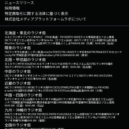
ニュースリリース
採用情報
特定商取引に関する法律に基づく表示
株式会社メディアプラットフォームラボについて
北海道・東北のラジオ局
ＨＢＣラジオ
ＳＴＶラジオ
AIR-G'（FM北海道）
FM NORTH WAVE
ＲＡＢ青森放送
エフエム青森
IBCラジオ
エフエム岩手
tbcラジオ
Date fm（エフエム仙台）
ABSラジオ
エフエム秋田
YBC山形放送
Rhythm Station エフエム山形
RFCラジオ福島
ふくしまFM
NHK AM（札幌）
NHK AM（仙台）
関東のラジオ局
TBSラジオ
文化放送
ニッポン放送
interfm
TOKYO FM
J-WAVE
ラジオ日本
BAYFM78
NACK5
ＦＭヨコハマ
LuckyFM 茨城放送
CRT栃木放送
RadioBerry
FM GUNMA
NHK AM（東京）
北陸・甲信越のラジオ局
ＢＳＮラジオ
FM NIIGATA
ＫＮＢラジオ
ＦＭとやま
MROラジオ
エフエム石川
FBCラジオ
FM福井
YBSラジオ
FM FUJI
SBCラジオ
ＦＭ長野
NHK AM（東京）
NHK AM（名古屋）
中部のラジオ局
CBCラジオ
東海ラジオ
ぎふチャン
ZIP-FM
FM AICHI
ＦＭ ＧＩＦＵ
SBSラジオ
K-MIX SHIZUOKA
レディオキューブ ＦＭ三重
NHK AM（名古屋）
近畿のラジオ局
ABCラジオ
MBSラジオ
OBCラジオ大阪
FM COCOLO
FM802
FM大阪
ラジオ関西
Kiss FM KOBE
e-radio FM滋賀
KBS京都ラジオ
α-STATION FM KYOTO
wbs和歌山放送
NHK AM（大阪）
中国・四国のラジオ局
BSSラジオ
エフエム山陰
ＲＳＫラジオ
ＦＭ岡山
RCCラジオ
広島FM
ＫＲＹ山口放送
エフエム山口
ＪＲＴ四国放送
FM徳島
RNC西日本放送
FM香川
RNB南海放送
FM愛媛
RKC高知放送
エフエム高知
NHK AM（広島）
NHK AM（松山）
九州・沖縄のラジオ局
RKBラジオ
KBCラジオ
LOVE FM
CROSS FM
FM FUKUOKA
エフエム佐賀
NBCラジオ
FM長崎
RKKラジオ
FMKエフエム熊本
OBSラジオ
エフエム大分
宮崎放送
エフエム宮崎
ＭＢＣラジオ
μＦＭ
RBCiラジオ
ラジオ沖縄
FM沖縄
NHK AM（福岡）
全国のラジオ局