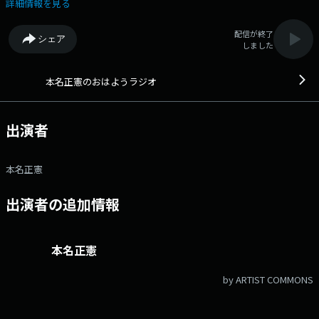
radio@rcc.net X：@rcc_ohayo ホームページ
詳細情報を見る
https://radio.rcc.jp/ohayou/ 6:33 ニュースエクスプレス 6:38 朝刊拾
い読み 6:54 ジャパネットたかた朝のラジオショッピング 7:00 ニュース
配信が終了
シェア
エクスプレス 7:05 おはようオピニオン 7:12 おはようフォーカス 7:28
しました
数字クイズ出題 7:30 武田鉄矢 今朝の三枚おろし 7:39 数字クイズ解答
/ 朝刊拾い読み 8:00 森本毅郎 日本全国8時です 8:14 Veryカープ！ハイ
ライト 8:20 朝刊拾い読み 8:30 広島、昭和。あの日あのとき。 8:50 中
本名正憲のおはようラジオ
国新聞ニュース
出演者
本名正憲
出演者の追加情報
本名正憲
by ARTIST COMMONS