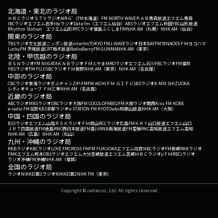
北海道・東北のラジオ局
ＨＢＣラジオ
ＳＴＶラジオ
AIR-G'（FM北海道）
FM NORTH WAVE
ＲＡＢ青森放送
エフエム青森
IBCラジオ
エフエム岩手
tbcラジオ
Date fm（エフエム仙台）
ABSラジオ
エフエム秋田
YBC山形放送
Rhythm Station エフエム山形
RFCラジオ福島
ふくしまFM
NHK AM（札幌）
NHK AM（仙台）
関東のラジオ局
TBSラジオ
文化放送
ニッポン放送
interfm
TOKYO FM
J-WAVE
ラジオ日本
BAYFM78
NACK5
ＦＭヨコハマ
LuckyFM 茨城放送
CRT栃木放送
RadioBerry
FM GUNMA
NHK AM（東京）
北陸・甲信越のラジオ局
ＢＳＮラジオ
FM NIIGATA
ＫＮＢラジオ
ＦＭとやま
MROラジオ
エフエム石川
FBCラジオ
FM福井
YBSラジオ
FM FUJI
SBCラジオ
ＦＭ長野
NHK AM（東京）
NHK AM（名古屋）
中部のラジオ局
CBCラジオ
東海ラジオ
ぎふチャン
ZIP-FM
FM AICHI
ＦＭ ＧＩＦＵ
SBSラジオ
K-MIX SHIZUOKA
レディオキューブ ＦＭ三重
NHK AM（名古屋）
近畿のラジオ局
ABCラジオ
MBSラジオ
OBCラジオ大阪
FM COCOLO
FM802
FM大阪
ラジオ関西
Kiss FM KOBE
e-radio FM滋賀
KBS京都ラジオ
α-STATION FM KYOTO
wbs和歌山放送
NHK AM（大阪）
中国・四国のラジオ局
BSSラジオ
エフエム山陰
ＲＳＫラジオ
ＦＭ岡山
RCCラジオ
広島FM
ＫＲＹ山口放送
エフエム山口
ＪＲＴ四国放送
FM徳島
RNC西日本放送
FM香川
RNB南海放送
FM愛媛
RKC高知放送
エフエム高知
NHK AM（広島）
NHK AM（松山）
九州・沖縄のラジオ局
RKBラジオ
KBCラジオ
LOVE FM
CROSS FM
FM FUKUOKA
エフエム佐賀
NBCラジオ
FM長崎
RKKラジオ
FMKエフエム熊本
OBSラジオ
エフエム大分
宮崎放送
エフエム宮崎
ＭＢＣラジオ
μＦＭ
RBCiラジオ
ラジオ沖縄
FM沖縄
NHK AM（福岡）
全国のラジオ局
ラジオNIKKEI第1
ラジオNIKKEI第2
NHK FM（東京）
Copyright © radiko co., Ltd. All rights reserved