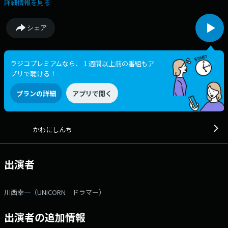
るバンド「ユニコーン」のドラマーとして活躍する川西幸一。 今年から
詳細情報を見る
故郷である呉に拠点を移し、全国を行き来する生活スタイルをスター
ト。 自身の音楽人生やユニコーンのメンバーのこと、そして広島から全
シェア
国に向けて活動をしているゲストを招き、話を聞く。 メールアドレ
ス：uckk@rcc.net 公式Twitter ：@rccuckkをフォロー ホーム
ページ ：https://radio.rcc.jp/kawanishinchi/
ラジコプレミアムなら、１週間以上前の番組もア
プリで聴ける！
プランの詳細
アプリで開く
かわにしんち
出演者
川西幸一（UNICORN ドラマー）
出演者の追加情報