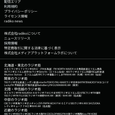
配信エリア
利用規約
プライバシーポリシー
ライセンス情報
radiko news
株式会社radikoについて
ニュースリリース
採用情報
特定商取引に関する法律に基づく表示
株式会社メディアプラットフォームラボについて
北海道・東北のラジオ局
ＨＢＣラジオ
ＳＴＶラジオ
AIR-G'（FM北海道）
FM NORTH WAVE
ＲＡＢ青森放送
エフエム青森
IBCラジオ
エフエム岩手
tbcラジオ
Date fm（エフエム仙台）
ABSラジオ
エフエム秋田
YBC山形放送
Rhythm Station エフエム山形
RFCラジオ福島
ふくしまFM
NHK AM（札幌）
NHK AM（仙台）
関東のラジオ局
TBSラジオ
文化放送
ニッポン放送
interfm
TOKYO FM
J-WAVE
ラジオ日本
BAYFM78
NACK5
ＦＭヨコハマ
LuckyFM 茨城放送
CRT栃木放送
RadioBerry
FM GUNMA
NHK AM（東京）
北陸・甲信越のラジオ局
ＢＳＮラジオ
FM NIIGATA
ＫＮＢラジオ
ＦＭとやま
MROラジオ
エフエム石川
FBCラジオ
FM福井
YBSラジオ
FM FUJI
SBCラジオ
ＦＭ長野
NHK AM（東京）
NHK AM（名古屋）
中部のラジオ局
CBCラジオ
東海ラジオ
ぎふチャン
ZIP-FM
FM AICHI
ＦＭ ＧＩＦＵ
SBSラジオ
K-MIX SHIZUOKA
レディオキューブ ＦＭ三重
NHK AM（名古屋）
近畿のラジオ局
ABCラジオ
MBSラジオ
OBCラジオ大阪
FM COCOLO
FM802
FM大阪
ラジオ関西
Kiss FM KOBE