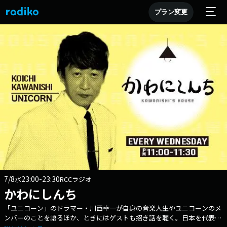
プラン変更
7/8
23:00-23:30
水
RCCラジオ
かわにしんち
「ユニコーン」のドラマー・川西幸一が自身の音楽人生やユニコーンのメ
ンバーのことを語るほか、ときにはゲストも招き話を聴く。日本を代表す