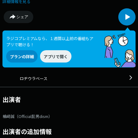
ミュージシャンでありながら音楽の要素は3割以下！”コミュ力モンスタ
詳細情報を見る
ー”（コミュニケーション能力モンスター）との評価も高い楢﨑が、様々
なことに挑戦しながらもゆる～くお届けしていきます。 RCCでは2時
シェア
間の生放送を1時間にして、木曜22時にオンエア！
ラジコプレミアムなら、１週間以上前の番組もア
プリで聴ける！
プランの詳細
アプリで開く
ロヂウラベース
出演者
楢﨑誠（Official髭男dism）
出演者の追加情報