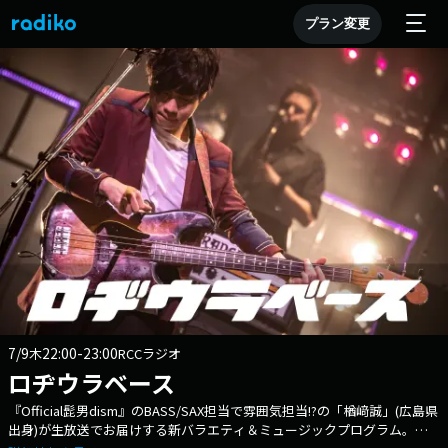
プラン変更
7/9
22:00-23:00
木
RCCラジオ
ロヂウラベース
『Official髭男dism』のBASS/SAX担当で雰囲気担当!?の「楢﨑誠」(広島県
出身)が生放送でお届けする新バラエティ＆ミュージックプログラム。