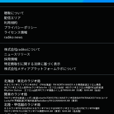
聴取について
配信エリア
利用規約
プライバシーポリシー
ライセンス情報
radiko news
株式会社radikoについて
ニュースリリース
採用情報
特定商取引に関する法律に基づく表示
株式会社メディアプラットフォームラボについて
北海道・東北のラジオ局
ＨＢＣラジオ
ＳＴＶラジオ
AIR-G'（FM北海道）
FM NORTH WAVE
ＲＡＢ青森放送
エフエム青森
IBCラジオ
エフエム岩手
tbcラジオ
Date fm（エフエム仙台）
ABSラジオ
エフエム秋田
YBC山形放送
Rhythm Station エフエム山形
RFCラジオ福島
ふくしまFM
NHK AM（札幌）
NHK AM（仙台）
関東のラジオ局
TBSラジオ
文化放送
ニッポン放送
interfm
TOKYO FM
J-WAVE
ラジオ日本
BAYFM78
NACK5
ＦＭヨコハマ
LuckyFM 茨城放送
CRT栃木放送
RadioBerry
FM GUNMA
NHK AM（東京）
北陸・甲信越のラジオ局
ＢＳＮラジオ
FM NIIGATA
ＫＮＢラジオ
ＦＭとやま
MROラジオ
エフエム石川
FBCラジオ
FM福井
YBSラジオ
FM FUJI
SBCラジオ
ＦＭ長野
NHK AM（東京）
NHK AM（名古屋）