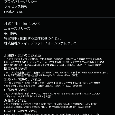
プライバシーポリシー
ライセンス情報
radiko news
株式会社radikoについて
ニュースリリース
採用情報
特定商取引に関する法律に基づく表示
株式会社メディアプラットフォームラボについて
北海道・東北のラジオ局
ＨＢＣラジオ
ＳＴＶラジオ
AIR-G'（FM北海道）
FM NORTH WAVE
ＲＡＢ青森放送
エフエム青森
IBCラジオ
エフエム岩手
tbcラジオ
Date fm（エフエム仙台）
ABSラジオ
エフエム秋田
YBC山形放送
Rhythm Station エフエム山形
RFCラジオ福島
ふくしまFM
NHK AM（札幌）
NHK AM（仙台）
関東のラジオ局
TBSラジオ
文化放送
ニッポン放送
interfm
TOKYO FM
J-WAVE
ラジオ日本
BAYFM78
NACK5
ＦＭヨコハマ
LuckyFM 茨城放送
CRT栃木放送
RadioBerry
FM GUNMA
NHK AM（東京）
北陸・甲信越のラジオ局
ＢＳＮラジオ
FM NIIGATA
ＫＮＢラジオ
ＦＭとやま
MROラジオ
エフエム石川
FBCラジオ
FM福井
YBSラジオ
FM FUJI
SBCラジオ
ＦＭ長野
NHK AM（東京）
NHK AM（名古屋）
中部のラジオ局
CBCラジオ
東海ラジオ
ぎふチャン
ZIP-FM
FM AICHI
ＦＭ ＧＩＦＵ
SBSラジオ
K-MIX SHIZUOKA
レディオキューブ ＦＭ三重
NHK AM（名古屋）
近畿のラジオ局
ABCラジオ
MBSラジオ
OBCラジオ大阪
FM COCOLO
FM802
FM大阪
ラジオ関西
Kiss FM KOBE
e-radio FM滋賀
KBS京都ラジオ
α-STATION FM KYOTO
wbs和歌山放送
NHK AM（大阪）
中国・四国のラジオ局
BSSラジオ
エフエム山陰
ＲＳＫラジオ
ＦＭ岡山
RCCラジオ
広島FM
ＫＲＹ山口放送
エフエム山口