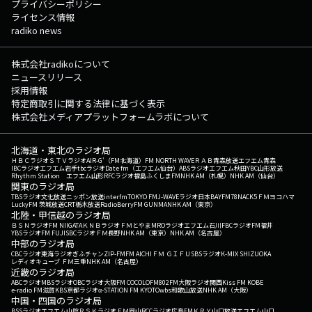
プライバシーポリシー
ライセンス情報
radiko news
株式会社radikoについて
ニュースリリース
採用情報
特定商取引に関する法律に基づく表示
株式会社メディアプラットフォームラボについて
北海道・東北のラジオ局
ＨＢＣラジオ
ＳＴＶラジオ
AIR-G'（FM北海道）
FM NORTH WAVE
ＲＡＢ青森放送
エフエム青森
IBCラジオ
エフエム岩手
tbcラジオ
Date fm（エフエム仙台）
ABSラジオ
エフエム秋田
YBC山形放送
Rhythm Station エフエム山形
RFCラジオ福島
ふくしまFM
NHK AM（札幌）
NHK AM（仙台）
関東のラジオ局
TBSラジオ
文化放送
ニッポン放送
interfm
TOKYO FM
J-WAVE
ラジオ日本
BAYFM78
NACK5
ＦＭヨコハマ
LuckyFM 茨城放送
CRT栃木放送
RadioBerry
FM GUNMA
NHK AM（東京）
北陸・甲信越のラジオ局
ＢＳＮラジオ
FM NIIGATA
ＫＮＢラジオ
ＦＭとやま
MROラジオ
エフエム石川
FBCラジオ
FM福井
YBSラジオ
FM FUJI
SBCラジオ
ＦＭ長野
NHK AM（東京）
NHK AM（名古屋）
中部のラジオ局
CBCラジオ
東海ラジオ
ぎふチャン
ZIP-FM
FM AICHI
ＦＭ ＧＩＦＵ
SBSラジオ
K-MIX SHIZUOKA
レディオキューブ ＦＭ三重
NHK AM（名古屋）
近畿のラジオ局
ABCラジオ
MBSラジオ
OBCラジオ大阪
FM COCOLO
FM802
FM大阪
ラジオ関西
Kiss FM KOBE
e-radio FM滋賀
KBS京都ラジオ
α-STATION FM KYOTO
wbs和歌山放送
NHK AM（大阪）
中国・四国のラジオ局
BSSラジオ
エフエム山陰
ＲＳＫラジオ
ＦＭ岡山
RCCラジオ
広島FM
ＫＲＹ山口放送
エフエム山口