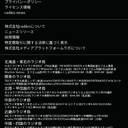
プライバシーポリシー
ライセンス情報
radiko news
株式会社radikoについて
ニュースリリース
採用情報
特定商取引に関する法律に基づく表示
株式会社メディアプラットフォームラボについて
北海道・東北のラジオ局
ＨＢＣラジオ
ＳＴＶラジオ
AIR-G'（FM北海道）
FM NORTH WAVE
ＲＡＢ青森放送
エフエム青森
IBCラジオ
エフエム岩手
tbcラジオ
Date fm（エフエム仙台）
ABSラジオ
エフエム秋田
YBC山形放送
Rhythm Station エフエム山形
RFCラジオ福島
ふくしまFM
NHK AM（札幌）
NHK AM（仙台）
関東のラジオ局
TBSラジオ
文化放送
ニッポン放送
interfm
TOKYO FM
J-WAVE
ラジオ日本
BAYFM78
NACK5
ＦＭヨコハマ
LuckyFM 茨城放送
CRT栃木放送
RadioBerry
FM GUNMA
NHK AM（東京）
北陸・甲信越のラジオ局
ＢＳＮラジオ
FM NIIGATA
ＫＮＢラジオ
ＦＭとやま
MROラジオ
エフエム石川
FBCラジオ
FM福井
YBSラジオ
FM FUJI
SBCラジオ
ＦＭ長野
NHK AM（東京）
NHK AM（名古屋）
中部のラジオ局
CBCラジオ
東海ラジオ
ぎふチャン
ZIP-FM
FM AICHI
ＦＭ ＧＩＦＵ
SBSラジオ
K-MIX SHIZUOKA
レディオキューブ ＦＭ三重
NHK AM（名古屋）
近畿のラジオ局
ABCラジオ
MBSラジオ
OBCラジオ大阪
FM COCOLO
FM802
FM大阪
ラジオ関西
Kiss FM KOBE
e-radio FM滋賀
KBS京都ラジオ
α-STATION FM KYOTO
wbs和歌山放送
NHK AM（大阪）
中国・四国のラジオ局
BSSラジオ
エフエム山陰
ＲＳＫラジオ
ＦＭ岡山
RCCラジオ
広島FM
ＫＲＹ山口放送
エフエム山口