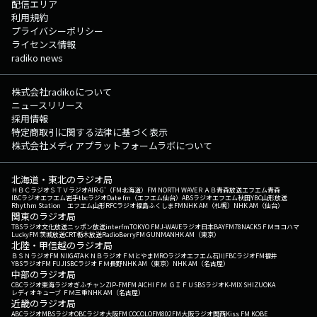
配信エリア
利用規約
プライバシーポリシー
ライセンス情報
radiko news
株式会社radikoについて
ニュースリリース
採用情報
特定商取引に関する法律に基づく表示
株式会社メディアプラットフォームラボについて
北海道・東北のラジオ局
ＨＢＣラジオ
ＳＴＶラジオ
AIR-G'（FM北海道）
FM NORTH WAVE
ＲＡＢ青森放送
エフエム青森
IBCラジオ
エフエム岩手
tbcラジオ
Date fm（エフエム仙台）
ABSラジオ
エフエム秋田
YBC山形放送
Rhythm Station エフエム山形
RFCラジオ福島
ふくしまFM
NHK AM（札幌）
NHK AM（仙台）
関東のラジオ局
TBSラジオ
文化放送
ニッポン放送
interfm
TOKYO FM
J-WAVE
ラジオ日本
BAYFM78
NACK5
ＦＭヨコハマ
LuckyFM 茨城放送
CRT栃木放送
RadioBerry
FM GUNMA
NHK AM（東京）
北陸・甲信越のラジオ局
ＢＳＮラジオ
FM NIIGATA
ＫＮＢラジオ
ＦＭとやま
MROラジオ
エフエム石川
FBCラジオ
FM福井
YBSラジオ
FM FUJI
SBCラジオ
ＦＭ長野
NHK AM（東京）
NHK AM（名古屋）
中部のラジオ局
CBCラジオ
東海ラジオ
ぎふチャン
ZIP-FM
FM AICHI
ＦＭ ＧＩＦＵ
SBSラジオ
K-MIX SHIZUOKA
レディオキューブ ＦＭ三重
NHK AM（名古屋）
近畿のラジオ局
ABCラジオ
MBSラジオ
OBCラジオ大阪
FM COCOLO
FM802
FM大阪
ラジオ関西
Kiss FM KOBE