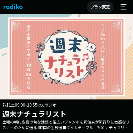
プラン変更
7/11
09:00-10:55
土
RCCラジオ
週末ナチュラリスト
土曜の朝に広島の旬な話題と幅広いジャンルを岡佳奈が流行りに敏感なリ
スナーのために送る4時間の生放送■タイムテーブル 7:20 ナチュラリス