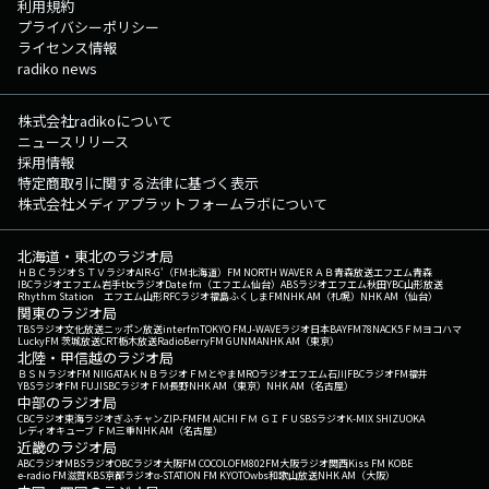
利用規約
プライバシーポリシー
ライセンス情報
radiko news
株式会社radikoについて
ニュースリリース
採用情報
特定商取引に関する法律に基づく表示
株式会社メディアプラットフォームラボについて
北海道・東北のラジオ局
ＨＢＣラジオ
ＳＴＶラジオ
AIR-G'（FM北海道）
FM NORTH WAVE
ＲＡＢ青森放送
エフエム青森
IBCラジオ
エフエム岩手
tbcラジオ
Date fm（エフエム仙台）
ABSラジオ
エフエム秋田
YBC山形放送
Rhythm Station エフエム山形
RFCラジオ福島
ふくしまFM
NHK AM（札幌）
NHK AM（仙台）
関東のラジオ局
TBSラジオ
文化放送
ニッポン放送
interfm
TOKYO FM
J-WAVE
ラジオ日本
BAYFM78
NACK5
ＦＭヨコハマ
LuckyFM 茨城放送
CRT栃木放送
RadioBerry
FM GUNMA
NHK AM（東京）
北陸・甲信越のラジオ局
ＢＳＮラジオ
FM NIIGATA
ＫＮＢラジオ
ＦＭとやま
MROラジオ
エフエム石川
FBCラジオ
FM福井
YBSラジオ
FM FUJI
SBCラジオ
ＦＭ長野
NHK AM（東京）
NHK AM（名古屋）
中部のラジオ局
CBCラジオ
東海ラジオ
ぎふチャン
ZIP-FM
FM AICHI
ＦＭ ＧＩＦＵ
SBSラジオ
K-MIX SHIZUOKA
レディオキューブ ＦＭ三重
NHK AM（名古屋）
近畿のラジオ局
ABCラジオ
MBSラジオ
OBCラジオ大阪
FM COCOLO
FM802
FM大阪
ラジオ関西
Kiss FM KOBE
e-radio FM滋賀
KBS京都ラジオ
α-STATION FM KYOTO
wbs和歌山放送
NHK AM（大阪）