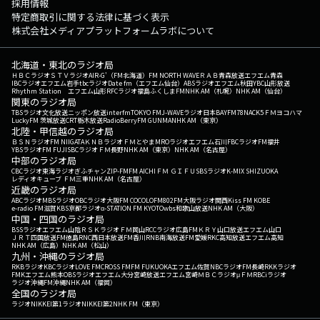
採用情報
特定商取引に関する法律に基づく表示
株式会社メディアプラットフォームラボについて
北海道・東北のラジオ局
ＨＢＣラジオ
ＳＴＶラジオ
AIR-G'（FM北海道）
FM NORTH WAVE
ＲＡＢ青森放送
エフエム青森
IBCラジオ
エフエム岩手
tbcラジオ
Date fm（エフエム仙台）
ABSラジオ
エフエム秋田
YBC山形放送
Rhythm Station エフエム山形
RFCラジオ福島
ふくしまFM
NHK AM（札幌）
NHK AM（仙台）
関東のラジオ局
TBSラジオ
文化放送
ニッポン放送
interfm
TOKYO FM
J-WAVE
ラジオ日本
BAYFM78
NACK5
ＦＭヨコハマ
LuckyFM 茨城放送
CRT栃木放送
RadioBerry
FM GUNMA
NHK AM（東京）
北陸・甲信越のラジオ局
ＢＳＮラジオ
FM NIIGATA
ＫＮＢラジオ
ＦＭとやま
MROラジオ
エフエム石川
FBCラジオ
FM福井
YBSラジオ
FM FUJI
SBCラジオ
ＦＭ長野
NHK AM（東京）
NHK AM（名古屋）
中部のラジオ局
CBCラジオ
東海ラジオ
ぎふチャン
ZIP-FM
FM AICHI
ＦＭ ＧＩＦＵ
SBSラジオ
K-MIX SHIZUOKA
レディオキューブ ＦＭ三重
NHK AM（名古屋）
近畿のラジオ局
ABCラジオ
MBSラジオ
OBCラジオ大阪
FM COCOLO
FM802
FM大阪
ラジオ関西
Kiss FM KOBE
e-radio FM滋賀
KBS京都ラジオ
α-STATION FM KYOTO
wbs和歌山放送
NHK AM（大阪）
中国・四国のラジオ局
BSSラジオ
エフエム山陰
ＲＳＫラジオ
ＦＭ岡山
RCCラジオ
広島FM
ＫＲＹ山口放送
エフエム山口
ＪＲＴ四国放送
FM徳島
RNC西日本放送
FM香川
RNB南海放送
FM愛媛
RKC高知放送
エフエム高知
NHK AM（広島）
NHK AM（松山）
九州・沖縄のラジオ局
RKBラジオ
KBCラジオ
LOVE FM
CROSS FM
FM FUKUOKA
エフエム佐賀
NBCラジオ
FM長崎
RKKラジオ
FMKエフエム熊本
OBSラジオ
エフエム大分
宮崎放送
エフエム宮崎
ＭＢＣラジオ
μＦＭ
RBCiラジオ
ラジオ沖縄
FM沖縄
NHK AM（福岡）
全国のラジオ局
ラジオNIKKEI第1
ラジオNIKKEI第2
NHK FM（東京）