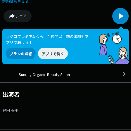
れを乗り越えてきたストーリーからその人の美学を紐解きます。 明日か
詳細情報を見る
らの1週間、あなたの笑顔が増えますように、、。 Good Night. Good
Soup. あなたらしい『美しさ』を見つけるヒントをお届けします。
シェア
ラジコプレミアムなら、１週間以上前の番組もア
プリで聴ける！
プランの詳細
アプリで開く
Sunday Organic Beauty Salon
出演者
野田 泰平