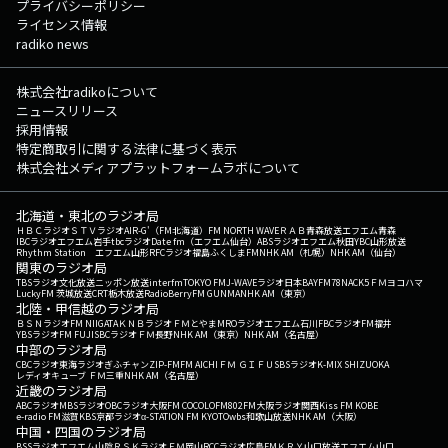
プライバシーポリシー
ライセンス情報
radiko news
株式会社radikoについて
ニュースリリース
採用情報
特定商取引に関する法律に基づく表示
株式会社メディアプラットフォームラボについて
北海道・東北のラジオ局
ＨＢＣラジオ
ＳＴＶラジオ
AIR-G'（FM北海道）
FM NORTH WAVE
ＲＡＢ青森放送
エフエム青森
IBCラジオ
エフエム岩手
tbcラジオ
Date fm（エフエム仙台）
ABSラジオ
エフエム秋田
YBC山形放送
Rhythm Station エフエム山形
RFCラジオ福島
ふくしまFM
NHK AM（札幌）
NHK AM（仙台）
関東のラジオ局
TBSラジオ
文化放送
ニッポン放送
interfm
TOKYO FM
J-WAVE
ラジオ日本
BAYFM78
NACK5
ＦＭヨコハマ
LuckyFM 茨城放送
CRT栃木放送
RadioBerry
FM GUNMA
NHK AM（東京）
北陸・甲信越のラジオ局
ＢＳＮラジオ
FM NIIGATA
ＫＮＢラジオ
ＦＭとやま
MROラジオ
エフエム石川
FBCラジオ
FM福井
YBSラジオ
FM FUJI
SBCラジオ
ＦＭ長野
NHK AM（東京）
NHK AM（名古屋）
中部のラジオ局
CBCラジオ
東海ラジオ
ぎふチャン
ZIP-FM
FM AICHI
ＦＭ ＧＩＦＵ
SBSラジオ
K-MIX SHIZUOKA
レディオキューブ ＦＭ三重
NHK AM（名古屋）
近畿のラジオ局
ABCラジオ
MBSラジオ
OBCラジオ大阪
FM COCOLO
FM802
FM大阪
ラジオ関西
Kiss FM KOBE
e-radio FM滋賀
KBS京都ラジオ
α-STATION FM KYOTO
wbs和歌山放送
NHK AM（大阪）
中国・四国のラジオ局
BSSラジオ
エフエム山陰
ＲＳＫラジオ
ＦＭ岡山
RCCラジオ
広島FM
ＫＲＹ山口放送
エフエム山口