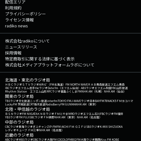
配信エリア
利用規約
プライバシーポリシー
ライセンス情報
radiko news
株式会社radikoについて
ニュースリリース
採用情報
特定商取引に関する法律に基づく表示
株式会社メディアプラットフォームラボについて
北海道・東北のラジオ局
ＨＢＣラジオ
ＳＴＶラジオ
AIR-G'（FM北海道）
FM NORTH WAVE
ＲＡＢ青森放送
エフエム青森
IBCラジオ
エフエム岩手
tbcラジオ
Date fm（エフエム仙台）
ABSラジオ
エフエム秋田
YBC山形放送
Rhythm Station エフエム山形
RFCラジオ福島
ふくしまFM
NHK AM（札幌）
NHK AM（仙台）
関東のラジオ局
TBSラジオ
文化放送
ニッポン放送
interfm
TOKYO FM
J-WAVE
ラジオ日本
BAYFM78
NACK5
ＦＭヨコハマ
LuckyFM 茨城放送
CRT栃木放送
RadioBerry
FM GUNMA
NHK AM（東京）
北陸・甲信越のラジオ局
ＢＳＮラジオ
FM NIIGATA
ＫＮＢラジオ
ＦＭとやま
MROラジオ
エフエム石川
FBCラジオ
FM福井
YBSラジオ
FM FUJI
SBCラジオ
ＦＭ長野
NHK AM（東京）
NHK AM（名古屋）
中部のラジオ局
CBCラジオ
東海ラジオ
ぎふチャン
ZIP-FM
FM AICHI
ＦＭ ＧＩＦＵ
SBSラジオ
K-MIX SHIZUOKA
レディオキューブ ＦＭ三重
NHK AM（名古屋）
近畿のラジオ局
ABCラジオ
MBSラジオ
OBCラジオ大阪
FM COCOLO
FM802
FM大阪
ラジオ関西
Kiss FM KOBE