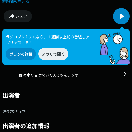
ます！ メールアドレス：music@rcc.net （件名に「バリAじゃんラ
詳細情報を見る
ジオ」とご記入下さい） ハガキ：〒730-8504 RCCラジオ「佐々木リョ
ウのバリAじゃんラジオ」宛 X：#バリAじゃん でポストしてください。
シェア
ラジコプレミアムなら、１週間以上前の番組もア
プリで聴ける！
プランの詳細
アプリで開く
佐々木リョウのバリAじゃんラジオ
出演者
佐々木リョウ
出演者の追加情報