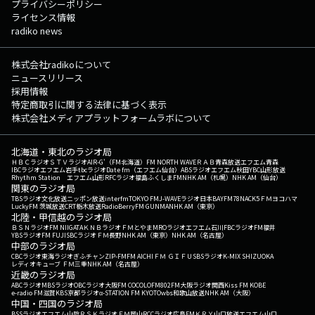
プライバシーポリシー
ライセンス情報
radiko news
株式会社radikoについて
ニュースリリース
採用情報
特定商取引に関する法律に基づく表示
株式会社メディアプラットフォームラボについて
北海道・東北のラジオ局
ＨＢＣラジオ
ＳＴＶラジオ
AIR-G'（FM北海道）
FM NORTH WAVE
ＲＡＢ青森放送
エフエム青森
IBCラジオ
エフエム岩手
tbcラジオ
Date fm（エフエム仙台）
ABSラジオ
エフエム秋田
YBC山形放送
Rhythm Station エフエム山形
RFCラジオ福島
ふくしまFM
NHK AM（札幌）
NHK AM（仙台）
関東のラジオ局
TBSラジオ
文化放送
ニッポン放送
interfm
TOKYO FM
J-WAVE
ラジオ日本
BAYFM78
NACK5
ＦＭヨコハマ
LuckyFM 茨城放送
CRT栃木放送
RadioBerry
FM GUNMA
NHK AM（東京）
北陸・甲信越のラジオ局
ＢＳＮラジオ
FM NIIGATA
ＫＮＢラジオ
ＦＭとやま
MROラジオ
エフエム石川
FBCラジオ
FM福井
YBSラジオ
FM FUJI
SBCラジオ
ＦＭ長野
NHK AM（東京）
NHK AM（名古屋）
中部のラジオ局
CBCラジオ
東海ラジオ
ぎふチャン
ZIP-FM
FM AICHI
ＦＭ ＧＩＦＵ
SBSラジオ
K-MIX SHIZUOKA
レディオキューブ ＦＭ三重
NHK AM（名古屋）
近畿のラジオ局
ABCラジオ
MBSラジオ
OBCラジオ大阪
FM COCOLO
FM802
FM大阪
ラジオ関西
Kiss FM KOBE
e-radio FM滋賀
KBS京都ラジオ
α-STATION FM KYOTO
wbs和歌山放送
NHK AM（大阪）
中国・四国のラジオ局
BSSラジオ
エフエム山陰
ＲＳＫラジオ
ＦＭ岡山
RCCラジオ
広島FM
ＫＲＹ山口放送
エフエム山口