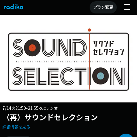
プラン変更
7/14
21:50-21:55
火
RCCラジオ
（再）サウンドセレクション
詳細情報を見る