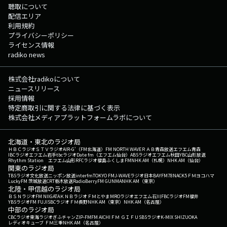
聴取について
配信エリア
利用規約
プライバシーポリシー
ライセンス情報
radiko news
株式会社radikoについて
ニュースリリース
採用情報
特定商取引に関する法律に基づく表示
株式会社メディアプラットフォームラボについて
北海道・東北のラジオ局
ＨＢＣラジオ
ＳＴＶラジオ
AIR-G'（FM北海道）
FM NORTH WAVE
ＲＡＢ青森放送
エフエム青森
IBCラジオ
エフエム岩手
tbcラジオ
Date fm（エフエム仙台）
ABSラジオ
エフエム秋田
YBC山形放送
Rhythm Station エフエム山形
RFCラジオ福島
ふくしまFM
NHK AM（札幌）
NHK AM（仙台）
関東のラジオ局
TBSラジオ
文化放送
ニッポン放送
interfm
TOKYO FM
J-WAVE
ラジオ日本
BAYFM78
NACK5
ＦＭヨコハマ
LuckyFM 茨城放送
CRT栃木放送
RadioBerry
FM GUNMA
NHK AM（東京）
北陸・甲信越のラジオ局
ＢＳＮラジオ
FM NIIGATA
ＫＮＢラジオ
ＦＭとやま
MROラジオ
エフエム石川
FBCラジオ
FM福井
YBSラジオ
FM FUJI
SBCラジオ
ＦＭ長野
NHK AM（東京）
NHK AM（名古屋）
中部のラジオ局
CBCラジオ
東海ラジオ
ぎふチャン
ZIP-FM
FM AICHI
ＦＭ ＧＩＦＵ
SBSラジオ
K-MIX SHIZUOKA
レディオキューブ ＦＭ三重
NHK AM（名古屋）