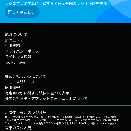
ラジコプレミアムに登録すると日本全国のラジオが聴き放題！
詳しくはこちら
聴取について
配信エリア
利用規約
プライバシーポリシー
ライセンス情報
radiko news
株式会社radikoについて
ニュースリリース
採用情報
特定商取引に関する法律に基づく表示
株式会社メディアプラットフォームラボについて
北海道・東北のラジオ局
ＨＢＣラジオ
ＳＴＶラジオ
AIR-G'（FM北海道）
FM NORTH WAVE
ＲＡＢ青森放送
エフエム青森
IBCラジオ
エフエム岩手
tbcラジオ
Date fm（エフエム仙台）
ABSラジオ
エフエム秋田
YBC山形放送
Rhythm Station エフエム山形
RFCラジオ福島
ふくしまFM
NHK AM（札幌）
NHK AM（仙台）
関東のラジオ局